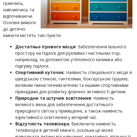
граючись,
навчаючись та
відпочиваючи.
Основні вимоги
до дитячої
кімнати містять такі пункти:
Достатньо ігрового місця
: Забезпечення вільного
простору на підлозі для рухливих і настільних ігор,
наприклад, за допомогою утепленого килимка або
підігріву підлоги.
Спортивний куточок
: Наявність спеціального місця зі
шведською стінкою, гантелями, боксерською грушею,
великим гімнастичним м'ячем та іншими спортивними
принадами для розвитку фізичної активності дитини.
Природне та штучне освітлення
: Наявність
великого вікна для забезпечення достатнього
природного світла у приміщенні, а також наявність
ефективного освітлення у вечірній час.
Відсутність телевізора
: Виключити наявність
телевізора в дитячій кімнаті, оскільки це може
відволікати дитину від навчання, креативної діяльності