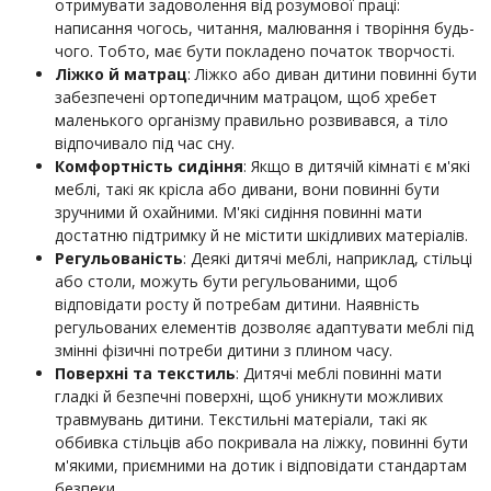
отримувати задоволення від розумової праці:
написання чогось, читання, малювання і творіння будь-
чого. Тобто, має бути покладено початок творчості.
Ліжко й матрац
: Ліжко або диван дитини повинні бути
забезпечені ортопедичним матрацом, щоб хребет
маленького організму правильно розвивався, а тіло
відпочивало під час сну.
Комфортність сидіння
: Якщо в дитячій кімнаті є м'які
меблі, такі як крісла або дивани, вони повинні бути
зручними й охайними. М'які сидіння повинні мати
достатню підтримку й не містити шкідливих матеріалів.
Регульованість
: Деякі дитячі меблі, наприклад, стільці
або столи, можуть бути регульованими, щоб
відповідати росту й потребам дитини. Наявність
регульованих елементів дозволяє адаптувати меблі під
змінні фізичні потреби дитини з плином часу.
Поверхні та текстиль
: Дитячі меблі повинні мати
гладкі й безпечні поверхні, щоб уникнути можливих
травмувань дитини. Текстильні матеріали, такі як
оббивка стільців або покривала на ліжку, повинні бути
м'якими, приємними на дотик і відповідати стандартам
безпеки.