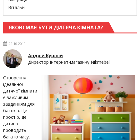
Вітальні
ЯКОЮ МАЄ БУТИ ДИТЯЧА КІМНАТА?
22.10.2019
Андрій Кушній
Директор інтернет-магазину Nikmebel
Створення
ідеальної
дитячої кімнати
є важливим
завданням для
батьків. Це
простір, де
дитина
проводить
багато часу,