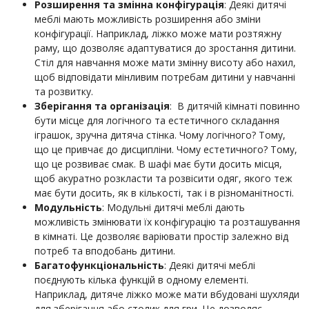
Розширення та змінна конфігурація
: Деякі дитячі
меблі мають можливість розширення або зміни
конфігурації. Наприклад, ліжко може мати розтяжну
раму, що дозволяє адаптуватися до зростання дитини.
Стіл для навчання може мати змінну висоту або нахил,
щоб відповідати мінливим потребам дитини у навчанні
та розвитку.
Зберігання та організація
: В дитячій кімнаті повинно
бути місце для логічного та естетичного складання
іграшок, зручна дитяча стінка. Чому логічного? Тому,
що це привчає до дисципліни. Чому естетичного? Тому,
що це розвиває смак. В шафі має бути досить місця,
щоб акуратно розкласти та розвісити одяг, якого теж
має бути досить, як в кількості, так і в різноманітності.
Модульність
: Модульні дитячі меблі дають
можливість змінювати їх конфігурацію та розташування
в кімнаті. Це дозволяє варіювати простір залежно від
потреб та вподобань дитини.
Багатофункціональність
: Деякі дитячі меблі
поєднують кілька функцій в одному елементі.
Наприклад, дитяче ліжко може мати вбудовані шухляди
для зберігання або столик для гри. Це дозволяє