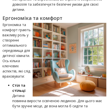
довкілля та забезпечуєте безпечні умови для своєї
дитини.
Ергономіка та комфорт
Ергономіка та
комфорт грають
важливу роль у
створенні
оптимального
середовища для
дитячої кімнати.
Ось кілька
ключових
аспектів, які слід
враховувати:
Стіл та
стільці
:
Дитина
повинна вирости освіченою людиною. Для цього має
бути зручне місце, де вона могла б сидіти та