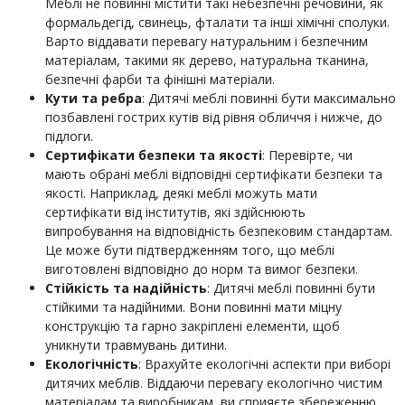
Меблі не повинні містити такі небезпечні речовини, як
формальдегід, свинець, фталати та інші хімічні сполуки.
Варто віддавати перевагу натуральним і безпечним
матеріалам, такими як дерево, натуральна тканина,
безпечні фарби та фінішні матеріали.
Кути та ребра
: Дитячі меблі повинні бути максимально
позбавлені ​​гострих кутів від рівня обличчя і нижче, до
підлоги.
Сертифікати безпеки та якості
: Перевірте, чи
мають обрані меблі відповідні сертифікати безпеки та
якості. Наприклад, деякі меблі можуть мати
сертифікати від інститутів, які здійснюють
випробування на відповідність безпековим стандартам.
Це може бути підтвердженням того, що меблі
виготовлені відповідно до норм та вимог безпеки.
Стійкість та надійність
: Дитячі меблі повинні бути
стійкими та надійними. Вони повинні мати міцну
конструкцію та гарно закріплені елементи, щоб
уникнути травмувань дитини.
Екологічність
: Врахуйте екологічні аспекти при виборі
дитячих меблів. Віддаючи перевагу екологічно чистим
матеріалам та виробникам, ви сприяєте збереженню