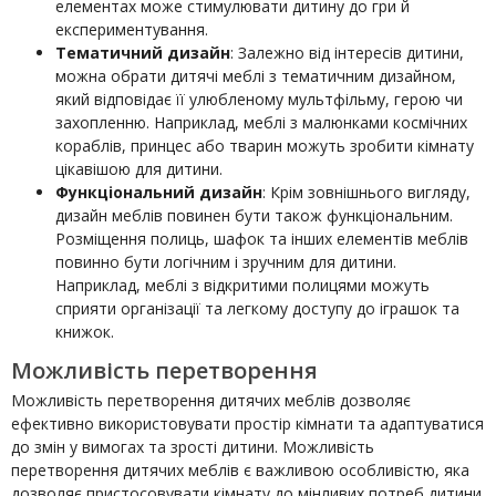
елементах може стимулювати дитину до гри й
експериментування.
Тематичний дизайн
: Залежно від інтересів дитини,
можна обрати дитячі меблі з тематичним дизайном,
який відповідає її улюбленому мультфільму, герою чи
захопленню. Наприклад, меблі з малюнками космічних
кораблів, принцес або тварин можуть зробити кімнату
цікавішою для дитини.
Функціональний дизайн
: Крім зовнішнього вигляду,
дизайн меблів повинен бути також функціональним.
Розміщення полиць, шафок та інших елементів меблів
повинно бути логічним і зручним для дитини.
Наприклад, меблі з відкритими полицями можуть
сприяти організації та легкому доступу до іграшок та
книжок.
Можливість перетворення
Можливість перетворення дитячих меблів дозволяє
ефективно використовувати простір кімнати та адаптуватися
до змін у вимогах та зрості дитини. Можливість
перетворення дитячих меблів є важливою особливістю, яка
дозволяє пристосовувати кімнату до мінливих потреб дитини.