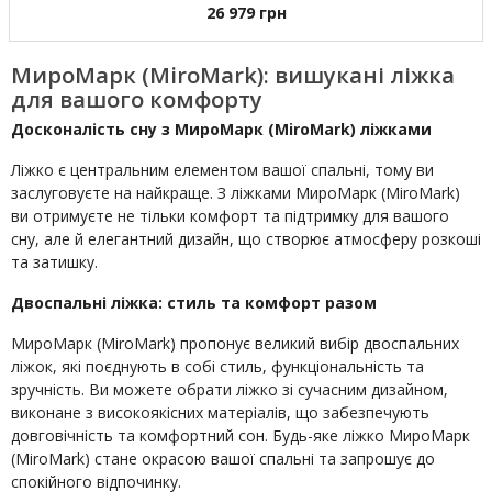
26 979
грн
МироМарк (MiroMark): вишукані ліжка
для вашого комфорту
Досконалість сну з МироМарк (MiroMark) ліжками
Ліжко є центральним елементом вашої спальні, тому ви
заслуговуєте на найкраще. З ліжками МироМарк (MiroMark)
ви отримуєте не тільки комфорт та підтримку для вашого
сну, але й елегантний дизайн, що створює атмосферу розкоші
та затишку.
Двоспальні ліжка: стиль та комфорт разом
МироМарк (MiroMark) пропонує великий вибір двоспальних
ліжок, які поєднують в собі стиль, функціональність та
зручність. Ви можете обрати ліжко зі сучасним дизайном,
виконане з високоякісних матеріалів, що забезпечують
довговічність та комфортний сон. Будь-яке ліжко МироМарк
(MiroMark) стане окрасою вашої спальні та запрошує до
спокійного відпочинку.