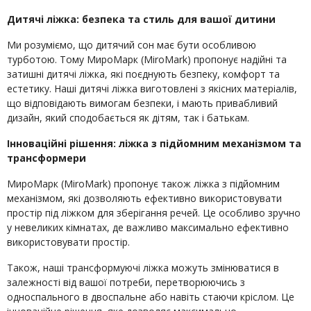
Дитячі ліжка: безпека та стиль для вашої дитини
Ми розуміємо, що дитячий сон має бути особливою
турботою. Тому МироМарк (MiroMark) пропонує надійні та
затишні дитячі ліжка, які поєднують безпеку, комфорт та
естетику. Наші дитячі ліжка виготовлені з якісних матеріалів,
що відповідають вимогам безпеки, і мають привабливий
дизайн, який сподобається як дітям, так і батькам.
Інноваційні рішення: ліжка з підйомним механізмом та
трансформери
МироМарк (MiroMark) пропонує також ліжка з підйомним
механізмом, які дозволяють ефективно використовувати
простір під ліжком для зберігання речей. Це особливо зручно
у невеликих кімнатах, де важливо максимально ефективно
використовувати простір.
Також, наші трансформуючі ліжка можуть змінюватися в
залежності від вашої потреби, перетворюючись з
односпального в двоспальне або навіть стаючи кріслом. Це