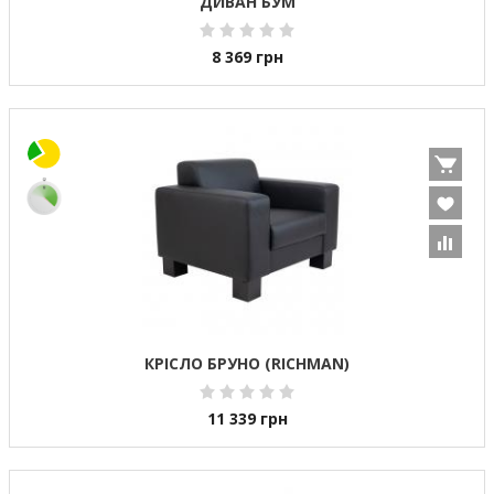
ДИВАН БУМ
8 369
грн
КРІСЛО БРУНО (RICHMAN)
11 339
грн