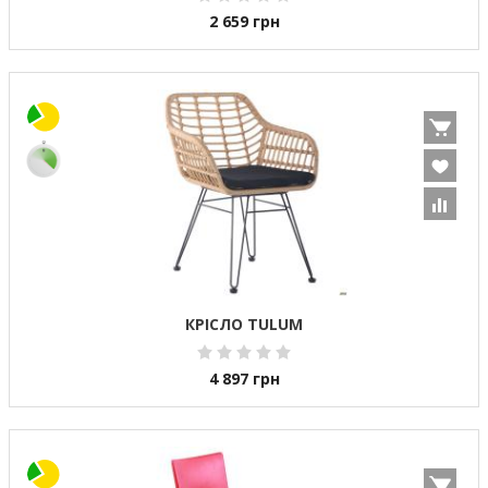
2 659
грн
КРІСЛО TULUM
4 897
грн