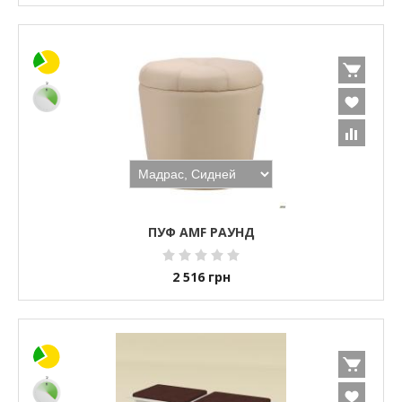
ПУФ AMF РАУНД
2 516
грн