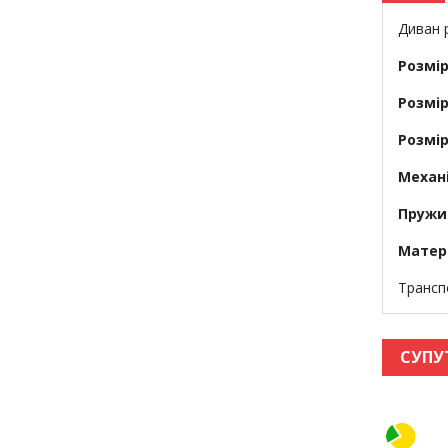
Диван 
Розмір
Розмір
Розмір
Механ
Пружи
Матері
Трансп
СУПУ