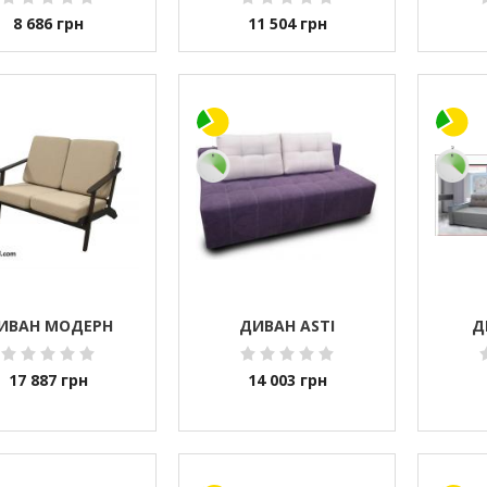
8 686
грн
11 504
грн
ИВАН МОДЕРН
ДИВАН ASTI
Д
17 887
грн
14 003
грн