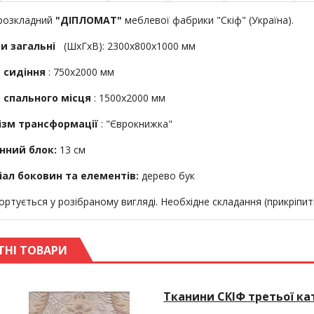
розкладний
"ДІПЛОМАТ"
меблевої фабрики "Скіф" (Україна).
и загальні
(ШхГхВ): 2300х800х1000 мм
 сидіння
: 750х2000 мм
 спального місця
: 1500х2000 мм
ізм трансформації
: "Єврокнижка"
нний блок:
13 см
ал боковин та елементів:
дерево бук
ортується у розібраному вигляді. Необхідне складання (прикріпит
ТНІ ТОВАРИ
Тканини СКІФ третьої кат