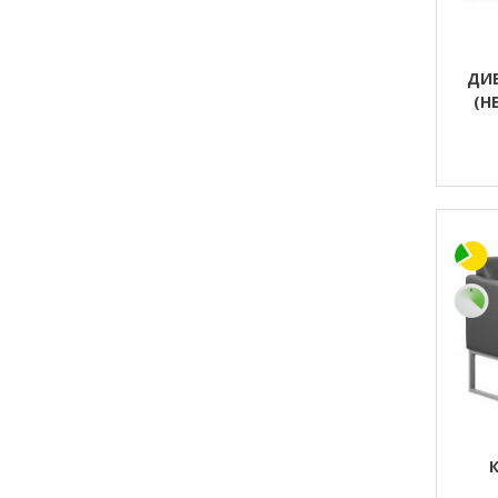
ДИВ
(Н