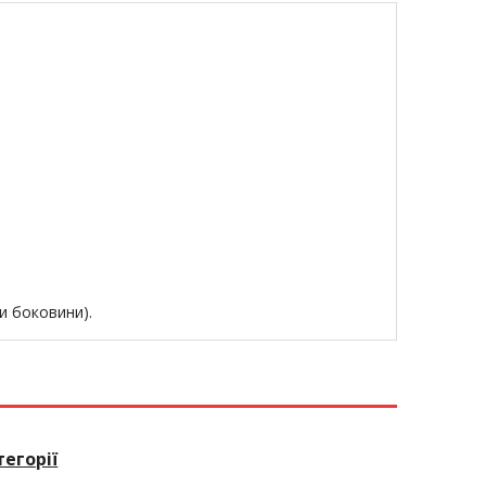
и боковини).
егорії