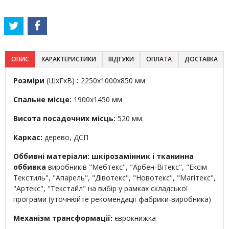
ОПИС
ХАРАКТЕРИСТИКИ
ВІДГУКИ
ОПЛАТА
ДОСТАВКА
Розміри
(ШхГхВ)
:
2250х1000х850 мм
Спальне місце:
1900х1450 мм
Висота посадочних місць:
520 мм.
Каркас:
дерево, ДСП
Оббивні матеріали: шкірозамінник і тканинна
оббивка
виробників "Мебтекс", "Арбен-Вітекс", "Ексім
Текстиль", "Апарель", "Дівотекс", "Новотекс", "Магітекс",
"Артекс", "Текстайл" на вибір у рамках складської
програми (уточнюйте рекомендації фабрики-виробника)
Механізм трансформації:
єврокнижка