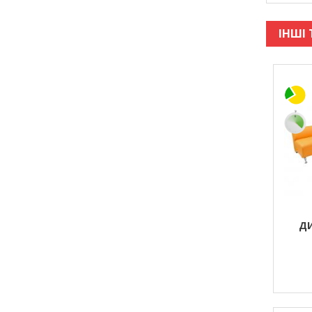
ІНШІ 
Д