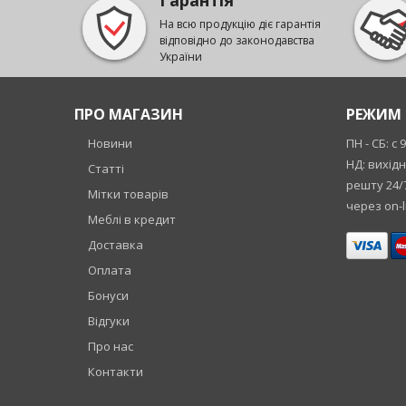
Гарантія
На всю продукцію діє гарантія
відповідно до законодавства
України
ПРО МАГАЗИН
РЕЖИМ 
Новини
ПН - СБ: с 
НД: вихід
Статті
решту 24/
Мітки товарів
через on-l
Меблі в кредит
Доставка
Оплата
Бонуси
Відгуки
Про нас
Контакти