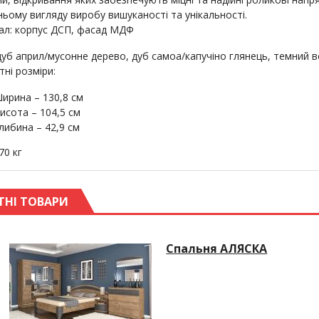
ньому вигляду виробу вишуканості та унікальності.
ал: корпус ДСП, фасад МДФ
 дуб април/мусонне дерево, дуб самоа/капучіно глянець, темний в
ні розміри:
ирина – 130,8 см
исота – 104,5 см
либина – 42,9 см
70 кг
ТНІ ТОВАРИ
Спальня АЛЯСКА