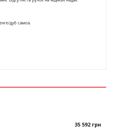
енге/дуб самоа.
35 592
грн