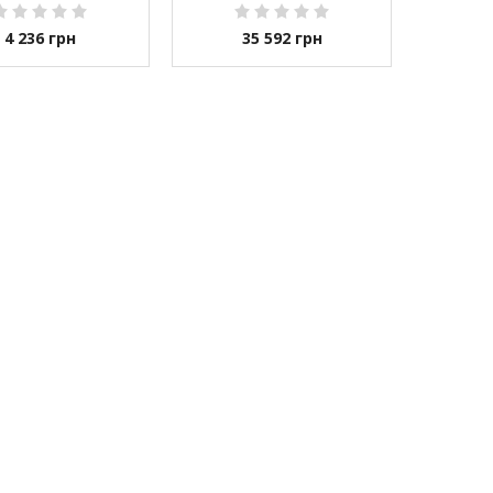
4 236
грн
35 592
грн