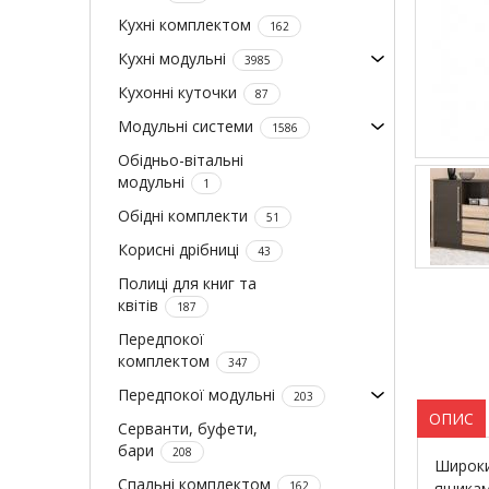
Кухні комплектом
162
Кухні модульні
3985
Кухонні куточки
87
Модульні системи
1586
Обідньо-вітальні
модульні
1
Обідні комплекти
51
Корисні дрібниці
43
Полиці для книг та
квітів
187
Передпокої
комплектом
347
Передпокої модульні
203
ОПИС
Серванти, буфети,
бари
208
Широки
Спальні комплектом
162
ящиками