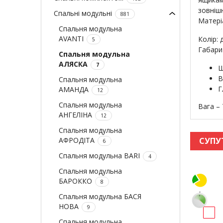
зовніш
Спальні модульні
881
Матері
Спальня модульна
AVANTI
Колір:
5
Габарит
Спальня модульна
АЛЯСКА
7
Ш
В
Спальня модульна
Г
АМАНДА
12
Спальня модульна
Вага – 
АНГЕЛІНА
12
Спальня модульна
АФРОДІТА
СУПУ
6
Спальня модульна BARI
4
Спальня модульна
БАРОККО
8
Спальня модульна БАСЯ
НОВА
9
Спальня модульна