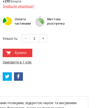
+273
бонуса
Знайшли дешевше?
Оплата
Миттєва
частинами
розстрочка
Кількість:
−
+
Купити
Замовити в 1 клік
тими полицями, відкритою нішою та висувними
мні. Відсутність ручок на ящиках надає