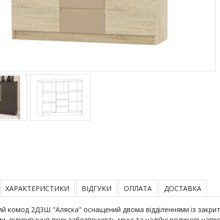
ХАРАКТЕРИСТИКИ
ВІДГУКИ
ОПЛАТА
ДОСТАВКА
й комод 2Д3Ш "Аляска" оснащений двома відділеннями із закри
, відкривання яких забезпечують міцні та надійні роликові напря