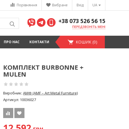
Порівняння
Вибране
Вхід
UA
+38 073 526 56 15
ПЕРЕДЗВОНІТЬ МЕНІ
КОШИК (0)
ПРО НАС
КОНТАКТИ
КОМПЛЕКТ BURBONNE +
MULEN
Виробник:
АМФ (AMF – Art Metal Furniture)
Артикул:
10036027
12 592
грн