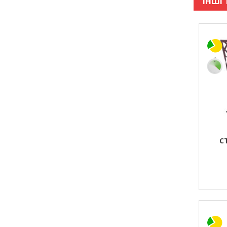
ІНШІ 
С