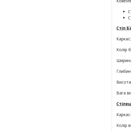
Компле
С
С
Стіл 
Каркас
Колір 
Ширина 
Глибина
Висота
Вага ви
Стіле
Каркас
Колір в