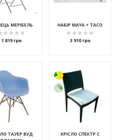
ЛЕЦЬ МЕРІБЕЛЬ
НАБІР MAYA + TACO
1 819
грн
3 910
грн
СЛО ТАУЕР ВУД
КРІСЛО СПЕКТР С