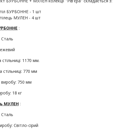
кт БУРБОННЕ + МУЛЕН колекції "Рів'єра" складається з:
тіл БУРБОННЕ - 1 шт
тілець МУЛЕН - 4 шт
БУРБОННЕ
:
: Сталь
бежевий
стільниці: 1170 мм.
 стільниці: 770 мм
 виробу: 750 мм
робу: 18 кг
ць МУЛЕН
:
: Сталь
иробу: Світло-сірий