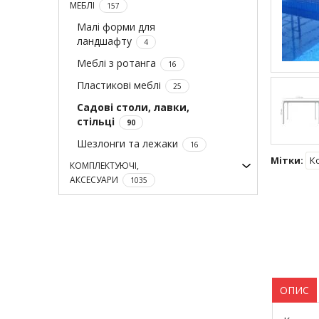
МЕБЛІ
157
Малі форми для
ландшафту
4
Меблі з ротанга
16
Пластикові меблі
25
Садові столи, лавки,
стільці
90
Шезлонги та лежаки
16
Мітки:
К
КОМПЛЕКТУЮЧІ,
АКСЕСУАРИ
1035
ОПИС