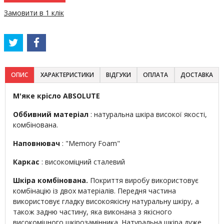
Замовити в 1 клік
ОПИС
ХАРАКТЕРИСТИКИ
ВІДГУКИ
ОПЛАТА
ДОСТАВКА
М'яке крісло ABSOLUTE
Оббивний матеріал
: натуральна шкіра високої якості,
комбінована.
Наповнювач
: "Memory Foam"
Каркас
: високоміцний сталевий
Шкіра комбінована.
Покриття виробу використовує
комбінацію із двох матеріалів. Передня частина
використовує гладку високоякісну натуральну шкіру, а
також задню частину, яка виконана з якісного
високоміцного шкірозамінника. Натуральна шкіра дуже