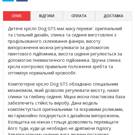
ОПИС
ВІДГУКИ
ОПЛАТА
ДОСТАВКА
Дитяче крісло Dog GTS має масу переваг: оригінальний
та стильний дизайн, спинка та сидіння виготовлені з
профільованого склеювання фанери, висоту
випорожнення можна регулювати за допомогою
гвинтового підйомника, висота сидіння регулюється за
допомогою пневматичного підйомника. Зручна спинка
крісла контролює правильне положення хребта та
оптимізує нормальний кровообіг.
Комп'ютерне крісло Dog GTS обладнано спеціальним
механізмом, який дозволяє регулювати висоту, нахил
спинки та глибину сидіння. Міцна якісна пластикова база
забезпечить стійкість виробу. Дана модель
комплектується оригінальними та яскравими роликами,
які гармонійно поєднуються з дизайном випорожнень.
Коліщатка на ніжках стільця дозволяють переміщати
його туди, куди це необхідно не дряпаючи підлогу.
Завдяки м'якому сидінню вага людини поступово