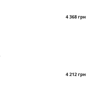
4 368
грн
С
4 212
грн