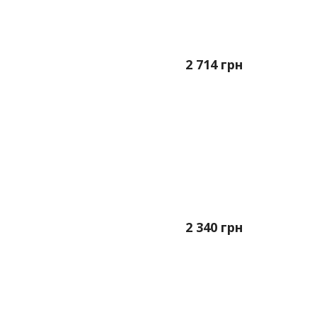
2 714
грн
2 340
грн