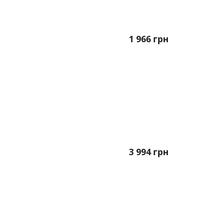
1 966
грн
3 994
грн