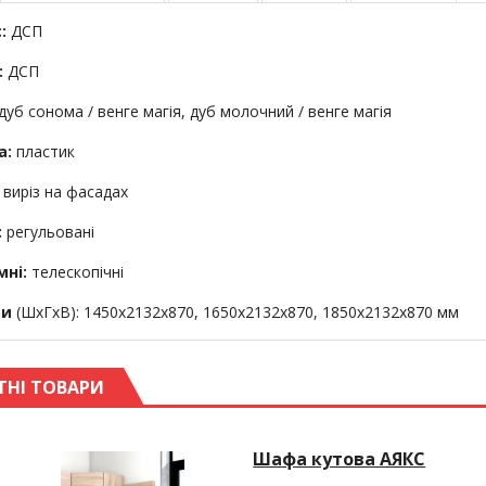
:
ДСП
:
ДСП
дуб сонома / венге магія, дуб молочний / венге магія
а:
пластик
виріз на фасадах
:
регульовані
ні:
телескопічні
ри
(ШхГхВ): 1450х2132х870, 1650х2132х870, 1850х2132х870 мм
ТНІ ТОВАРИ
Шафа кутова АЯКС