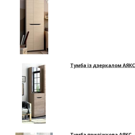
Тумба із дзеркалом АЯК
Тумба приліжкова АЯКС