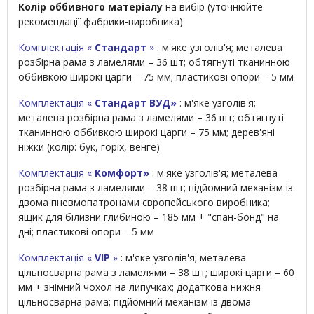
Колір оббивного матеріалу
на вибір (уточнюйте
рекомендації фабрики-виробника)
Комплектація «
Стандарт
»
: м'яке узголів'я; металева
розбірна рама з ламелями – 36 шт; обтягнуті тканинною
оббивкою широкі царги – 75 мм; пластикові опори – 5 мм
Комплектація «
Стандарт ВУД»
: м'яке узголів'я;
металева розбірна рама з ламелями – 36 шт; обтягнуті
тканинною оббивкою широкі царги – 75 мм; дерев'яні
ніжки (колір: бук, горіх, венге)
Комплектація «
Комфорт»
: м'яке узголів'я; металева
розбірна рама з ламелями – 38 шт; підйомний механізм із
двома пневмопатронами європейського виробника;
ящик для білизни глибиною – 185 мм + "спан-бонд" на
дні; пластикові опори – 5 мм
Комплектація «
VIP
»
: м'яке узголів'я; металева
цільносварна рама з ламелями – 38 шт; широкі царги – 60
мм + знімний чохол на липучках; додаткова нижня
цільносварна рама; підйомний механізм із двома