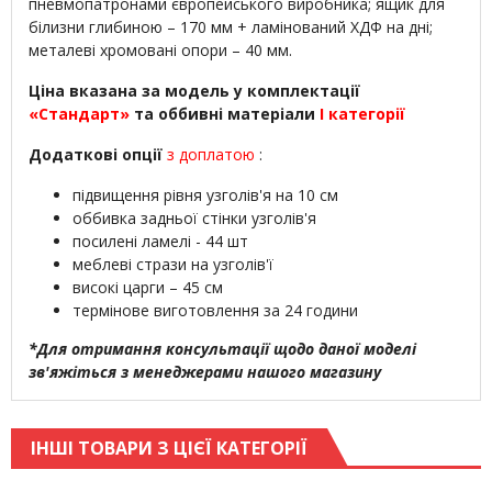
пневмопатронами європейського виробника; ящик для
білизни глибиною – 170 мм + ламінований ХДФ на дні;
металеві хромовані опори – 40 мм.
Ціна вказана за модель у комплектації
«Стандарт»
та оббивні матеріали
I категорії
Додаткові опції
з доплатою
:
підвищення рівня узголів'я на 10 см
оббивка задньої стінки узголів'я
посилені ламелі - 44 шт
меблеві стрази на узголів'ї
високі царги – 45 см
термінове виготовлення за 24 години
*Для отримання консультації щодо даної моделі
зв'яжіться з менеджерами нашого магазину
ІНШІ ТОВАРИ З ЦІЄЇ КАТЕГОРІЇ