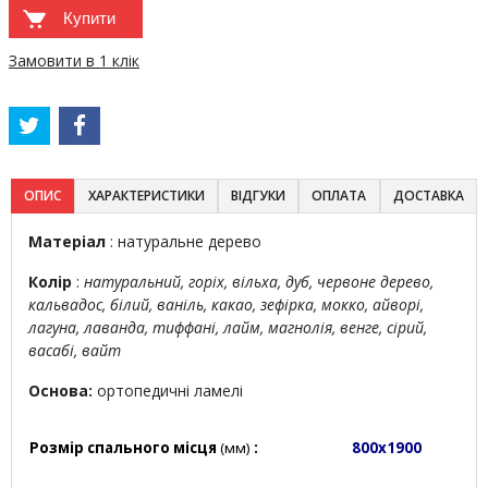
Купити
Замовити в 1 клік
ОПИС
ХАРАКТЕРИСТИКИ
ВІДГУКИ
ОПЛАТА
ДОСТАВКА
Матеріал
: натуральне дерево
Колір
:
натуральний, горіх, вільха, дуб, червоне дерево,
кальвадос, білий, ваніль, какао, зефірка, мокко, айворі,
лагуна, лаванда, тиффані, лайм, магнолія, венге, сірий,
васабі, вайт
Основа:
ортопедичні ламелі
Розмір спального місця
(мм)
:
800х1900