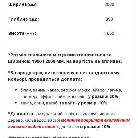
2020
Ширина
(мм)
:
890
Глибина
(мм)
:
1660
Висота
(мм)
:
*Розмір спального місця виготовляється за
шириною 1900 і 2000 мм, на вартість не впливає.
*За продукцію, виготовлену в нестандартному
кольорі, провадиться доплата:
білий, ваніль, какао, зефірка, мокко, айворі, лагуна,
лаванда, тіффані, лайм, магнолія -
у розмірі 20%
;
венге, сірий, васабі та вайт -
у розмірі 10%
.
*Для квітів
- натуральний, горіх, вільха, дуб, червоне
дерево, кальвадос, васабі
можливе покриття екологічним
лаком на водній основі
з доплатою
в розмірі 10%
.