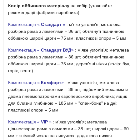
Колір оббивного матеріалу
на вибір (уточнюйте
рекомендації фабрики-виробника)
Комплектація «
Стандарт
»
: м'яке узголів'я; металева
розбірна рама з ламелями – 36 шт; обтягнуті тканинною
оббивкою широкі царги – 75 мм; пластикові опори – 5 мм
Комплектація «
Стандарт ВУД»
: м'яке узголів'я; металева
розбірна рама з ламелями – 36 шт; обтягнуті тканинною
оббивкою широкі царги – 75 мм; дерев'яні ніжки (колір: бук,
горіх, венге)
Комплектація «
Комфорт»
: м'яке узголів'я; металева
розбірна рама з ламелями – 38 шт; підйомний механізм із
двома пневмопатронами європейського виробника; ящик
для білизни глибиною – 185 мм + "спан-бонд" на дні;
пластикові опори – 5 мм
Комплектація «
VIP
»
: м'яке узголів'я; металева
цільносварна рама з ламелями – 38 шт; широкі царги – 60
мм + знімний чохол на липучках; додаткова нижня