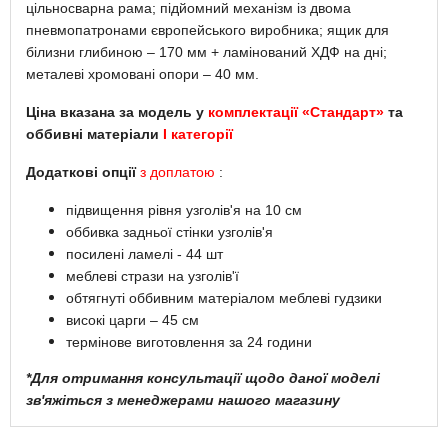
цільносварна рама; підйомний механізм із двома
пневмопатронами європейського виробника; ящик для
білизни глибиною – 170 мм + ламінований ХДФ на дні;
металеві хромовані опори – 40 мм.
Ціна вказана за модель у
комплектації «Стандарт»
та
оббивні матеріали
I категорії
Додаткові опції
з доплатою
:
підвищення рівня узголів'я на 10 см
оббивка задньої стінки узголів'я
посилені ламелі - 44 шт
меблеві стрази на узголів'ї
обтягнуті оббивним матеріалом меблеві гудзики
високі царги – 45 см
термінове виготовлення за 24 години
*Для отримання консультації щодо даної моделі
зв'яжіться з менеджерами нашого магазину