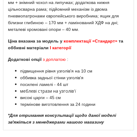
мм + знімний чохол на липучках; додаткова нижня
цільносварна рама; підйомний механізм із двома
пневмопатронами європейського виробника; ящик для
білизни глибиною – 170 мм + ламінований ХДФ на дні;
металеві хромовані опори – 40 мм.
Ціна вказана за модель у
комплектації «Стандарт»
та
оббивні матеріали
I категорії
Додаткові опції
з доплатою
:
підвищення рівня узголів'я на 10 см
оббивка задньої стінки узголів'я
посилені ламелі - 44 шт
меблеві стрази на узголів'ї
високі царги – 45 см
термінове виготовлення за 24 години
*Для отримання консультації щодо даної моделі
зв'яжіться з менеджерами нашого магазину