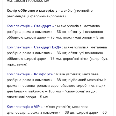
мм, 1800х(1900)2000 мм
Колір оббивного матеріалу
на вибір (уточнюйте
рекомендації фабрики-виробника)
Комплектація «
Стандарт
»
: м'яке узголів'я; металева
розбірна рама з ламелями – 36 шт; обтягнуті тканинною
оббивкою широкі царги – 75 мм; пластикові опори – 5 мм
Комплектація «
Стандарт ВУД»
: м'яке узголів'я; металева
розбірна рама з ламелями – 36 шт; обтягнуті тканинною
оббивкою широкі царги – 75 мм; дерев'яні ніжки (колір: бук,
горіх, венге)
Комплектація «
Комфорт»
: м'яке узголів'я; металева
розбірна рама з ламелями – 38 шт; підйомний механізм із
двома пневмопатронами європейського виробника; ящик
для білизни глибиною – 185 мм + "спан-бонд" на дні;
пластикові опори – 5 мм
Комплектація «
VIP
»
: м'яке узголів'я; металева
цільносварна рама з ламелями – 38 шт; широкі царги – 60