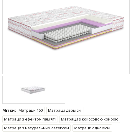
Мітки:
Матраци 160
Матраци двомісні
Матраци з ефектом пам'яті
Матраци з кокосовою койрою
Матраци з натуральним латексом
Матраци одномісні