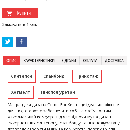
Купити
Замовити в 1 клік
ОПИС
ХАРАКТЕРИСТИКИ
ВІДГУКИ
ОПЛАТА
ДОСТАВКА
Синтепон
Спанбонд
Трикотаж
Хотмелт
Пінополіуретан
Матрац для дивана Come-For Хелп - це ідеальне рішення
для тих, хто хоче забезпечити собі та своїм гостям
максимальний комфорт під час відпочинку на дивані.
Використання синтепону, спанбонду та пінополіуретану
дозволяє створити м'яку та комфортну поверхню для