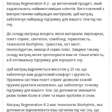
Матрац Regeneration R 2 - це витончений продукт, який
задовольнить найвимогливіших клієнтів. Виготовлений з
використанням найкращих матеріалів, цей матрац
забезпечує найкращу підтримку для вашого тіла під час
сну.
До складу матраца входять якісні матеріали: єврокаркас,
покет-спринг, синтепон, спанбонд, термоповсть,
технологія Biorhytmic, трикотаж, хот мелт,
пінополіуретан, меморі й сервіс-плюс. Завдяки такому
складу матрац може пропонувати вам не тільки м'якість,
а й оптимальну підтримку для хорошого сну.
Цей матрац відрізняється висотою у 25 см, що
забезпечує вам додатковий комфорт і зручність.
Пружинна система покет-спринг дозволяє кожній
пружині рухатися незалежно, що забезпечує точкову
підтримку для вашого тіла. Це допомагає зменшити
ризик появи болю в спині та інших проблем зі сном.
Матрац Regeneration R 2 має технологію Biorhytmic, яка
допомагає відновлювати ваш організм під час сну, що