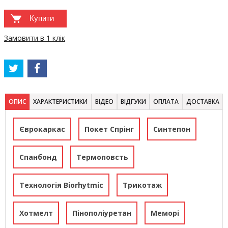
Купити
Замовити в 1 клік
ОПИС
ХАРАКТЕРИСТИКИ
ВІДЕО
ВІДГУКИ
ОПЛАТА
ДОСТАВКА
Єврокаркас
Покет Спрінг
Синтепон
Спанбонд
Термоповсть
Технологія Biorhytmic
Трикотаж
Хотмелт
Пінополіуретан
Меморі