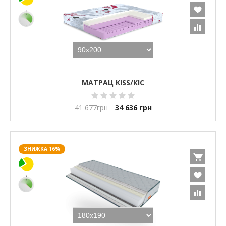
МАТРАЦ KISS/КІС
41 677
грн
34 636
грн
ЗНИЖКА 16%