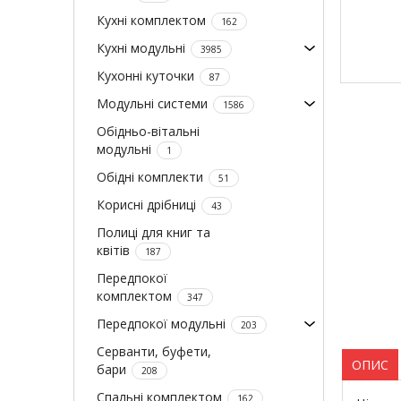
Кухні комплектом
162
Кухні модульні
3985
Кухонні куточки
87
Модульні системи
1586
Обідньо-вітальні
модульні
1
Обідні комплекти
51
Корисні дрібниці
43
Полиці для книг та
квітів
187
Передпокої
комплектом
347
Передпокої модульні
203
Серванти, буфети,
ОПИС
бари
208
Спальні комплектом
162