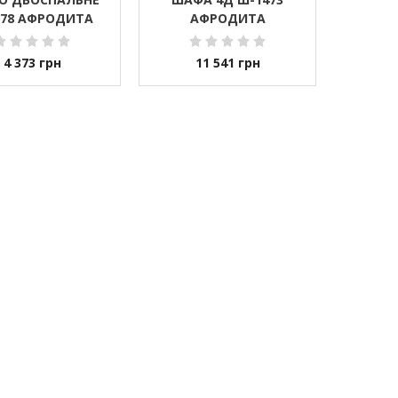
578 АФРОДИТА
АФРОДИТА
4 373
грн
11 541
грн