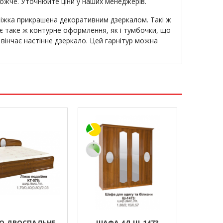
рожче. Уточнюйте ціни у наших менеджерів.
ліжка прикрашена декоративним дзеркалом. Такі ж
є таке ж контурне оформлення, як і тумбочки, що
 вінчає настінне дзеркало. Цей гарнітур можна
О ДВОСПАЛЬНЕ
ШАФА 4Д Ш-1473