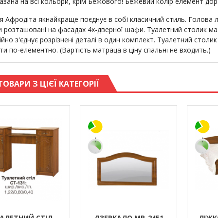
казана на всі кольори, крім Бежового! Бежевий колір елемент до
я Афродіта якнайкраще поєднує в собі класичний стиль. Голова 
и розташовані на фасадах 4х-дверної шафи. Туалетний столик ма
йно з'єднує розрізнені деталі в один комплект. Туалетний столик
и по-елементно. (Вартість матраца в ціну спальні не входить.)
ТОВАРИ З ЦІЄЇ КАТЕГОРІЇ
АЛЕТНИЙ СТІЛ
ДЗЕРКАЛО МР-2451
ЛІЖК