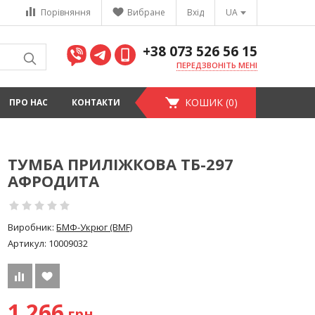
Порівняння
Вибране
Вхід
UA
+38 073 526 56 15
ПЕРЕДЗВОНІТЬ МЕНІ
КОШИК (0)
ПРО НАС
КОНТАКТИ
ТУМБА ПРИЛІЖКОВА ТБ-297
АФРОДИТА
Виробник:
БМФ-Укрюг (BMF)
Артикул:
10009032
1 266
грн