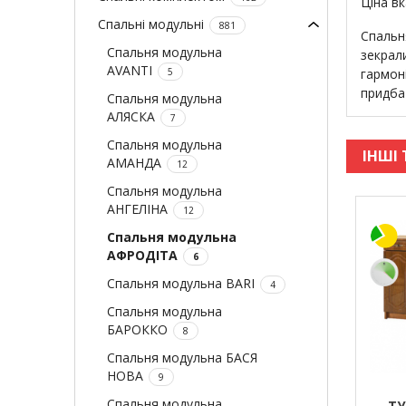
Ціна в
Спальні модульні
881
Спальн
Спальня модульна
зекрал
AVANTI
5
гармоні
придбат
Спальня модульна
АЛЯСКА
7
Спальня модульна
ІНШІ 
АМАНДА
12
Спальня модульна
АНГЕЛІНА
12
Спальня модульна
АФРОДІТА
6
Спальня модульна BARI
4
Спальня модульна
БАРОККО
8
Спальня модульна БАСЯ
НОВА
9
Спальня модульна
ТУ