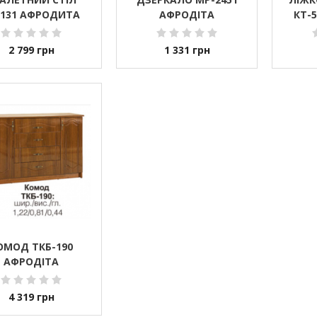
-131 АФРОДИТА
АФРОДІТА
КТ-
2 799
грн
1 331
грн
ОМОД ТКБ-190
АФРОДІТА
4 319
грн