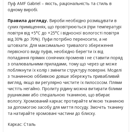
Пуф AMF Gabriel – якість, раціональність та стиль в
одному виробі.
Правила догляду.
Вироби необхідно розміщувати в
сухих приміщеннях, що провітрюються (при температурі
повітря від +5°C до +25°C і відносної вологості повітря
від 30% до 70%). Пуфи потрібно переносити, а не
штовхати. Для максимально тривалого збереження
первісного виду пуфів, необхідно берегти їх від
попадання прямих сонячних променів і не ставити поряд
з опалювальними приладами, тому що через це може
поблякнути їх колір і змінити структуру поверхні. Моделі
з тканинною оббивкою довше збережуть привабливий
вигляд, якщо ви регулярно чистите їх пилососом. Плями
чистіть негайно. Пролиту рідину можна витирати білими
рушниками або спеціальною тканиною, що вбирає
вологу. Хромований каркас протирайте м'якою тканиною
за допомогою засобу для миття посуду. Змочіть тканину
та натирайте хромовані частини до блиску.
Каркас: Сталь