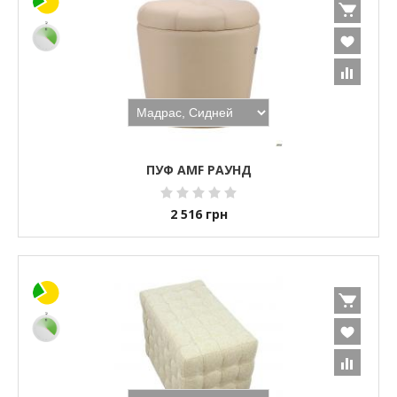
ПУФ AMF РАУНД
2 516
грн