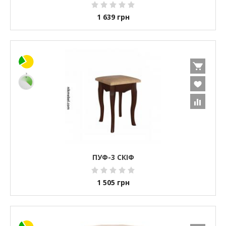
1 639
грн
ПУФ-3 СКІФ
1 505
грн