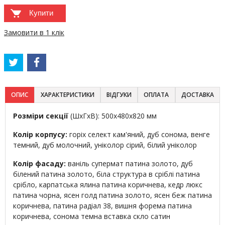
Купити
Замовити в 1 клік
ОПИС
ХАРАКТЕРИСТИКИ
ВІДГУКИ
ОПЛАТА
ДОСТАВКА
Розміри секції
(ШхГхВ): 500х480х820 мм
Колір корпусу:
горіх селект кам'яний, дуб сонома, венге
темний, дуб молочний, уніколор сірий, білий уніколор
Колір фасаду:
ваніль супермат патина золото, дуб
білений патина золото, біла структура в сріблі патина
срібло, карпатська ялина патина коричнева, кедр люкс
патина чорна, ясен голд патина золото, ясен беж патина
коричнева, патина радіал 38, вишня форема патина
коричнева, сонома темна вставка скло сатин