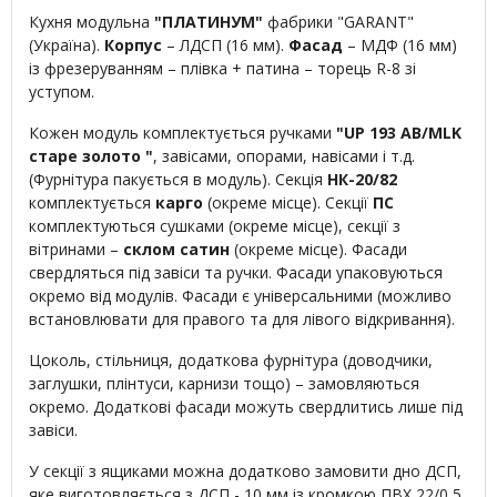
Кухня модульна
"ПЛАТИНУМ"
фабрики "GARANT"
(Україна).
Корпус
– ЛДСП (16 мм).
Фасад
– МДФ (16 мм)
із фрезеруванням – плівка + патина – торець R-8 зі
уступом.
Кожен модуль комплектується ручками
"UP 193 AB/MLK
старе золото
"
, завісами, опорами, навісами і т.д.
(Фурнітура пакується в модуль). Секція
НК-20/82
комплектується
карго
(окреме місце). Секції
ПС
комплектуються сушками (окреме місце), секції з
вітринами –
склом сатин
(окреме місце). Фасади
свердляться під завіси та ручки. Фасади упаковуються
окремо від модулів. Фасади є універсальними (можливо
встановлювати для правого та для лівого відкривання).
Цоколь, стільниця, додаткова фурнітура (доводчики,
заглушки, плінтуси, карнизи тощо) – замовляються
окремо. Додаткові фасади можуть свердлитись лише під
завіси.
У секції з ящиками можна додатково замовити дно ДСП,
яке виготовляється з ДСП - 10 мм із кромкою ПВХ 22/0,5