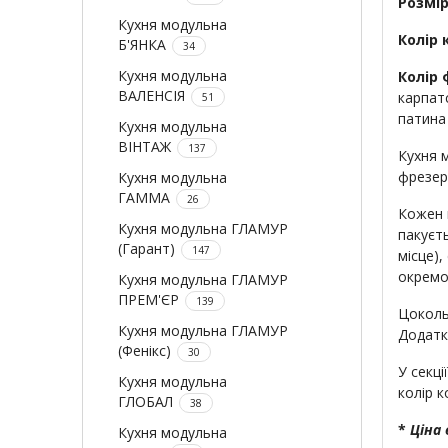
Розмір
Кухня модульна
Колір 
Б'ЯНКА
34
Кухня модульна
Колір 
ВАЛЕНСІЯ
карпат
51
патина
Кухня модульна
ВІНТАЖ
137
Кухня 
фрезеру
Кухня модульна
ГАММА
26
Кожен 
Кухня модульна ГЛАМУР
пакуєт
(Гарант)
147
місце),
окремо
Кухня модульна ГЛАМУР
ПРЕМ'ЄР
139
Цоколь
Кухня модульна ГЛАМУР
Додатк
(Фенікс)
30
У секц
Кухня модульна
колір к
ГЛОБАЛ
38
*
Ціна 
Кухня модульна