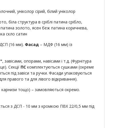
лочний, уніколор сірий, білий уніколор
о, біла структура в сріблі патина срібло,
 патина золото, ясен беж патина коричнева,
ка скло сатин
ДСП (16 мм).
Фасад
– МДФ (16 мм) із
"
, завісами, опорами, навісами і т.д. (Фурнітура
це). Секції
ПС
комплектуються сушками (окреме
ться під завіси та ручки. Фасади упаковуються
ля правого та для лівого відкривання).
и, карнизи тощо) – замовляються окремо.
ться з ДСП - 10 мм з кромкою ПВХ 22/0,5 мм під