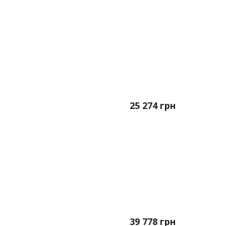
25 274
грн
39 778
грн