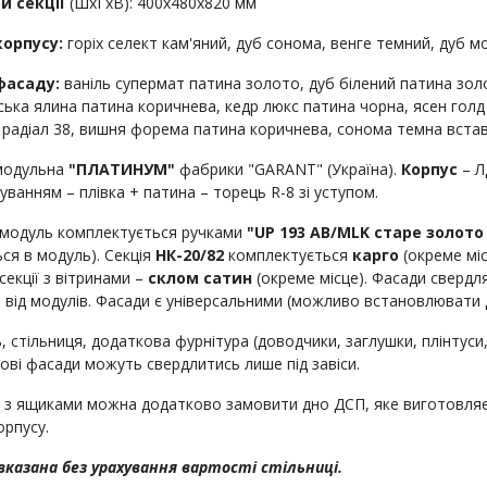
и секції
(ШхГхВ): 400х480х820 мм
корпусу:
горіх селект кам'яний, дуб сонома, венге темний, дуб мо
фасаду:
ваніль супермат патина золото, дуб білений патина золот
ська ялина патина коричнева, кедр люкс патина чорна, ясен голд
 радіал 38, вишня форема патина коричнева, сонома темна встав
модульна
"ПЛАТИНУМ"
фабрики "GARANT" (Україна).
Корпус
– Л
ванням – плівка + патина – торець R-8 зі уступом.
модуль комплектується ручками
"UP 193 AB/MLK старе золото
ься в модуль). Секція
НК-20/82
комплектується
карго
(окреме міс
 секції з вітринами –
склом сатин
(окреме місце). Фасади свердля
 від модулів. Фасади є універсальними (можливо встановлювати д
, стільниця, додаткова фурнітура (доводчики, заглушки, плінтус
ові фасади можуть свердлитись лише під завіси.
ії з ящиками можна додатково замовити дно ДСП, яке виготовляє
орпусу.
вказана без урахування вартості стільниці.