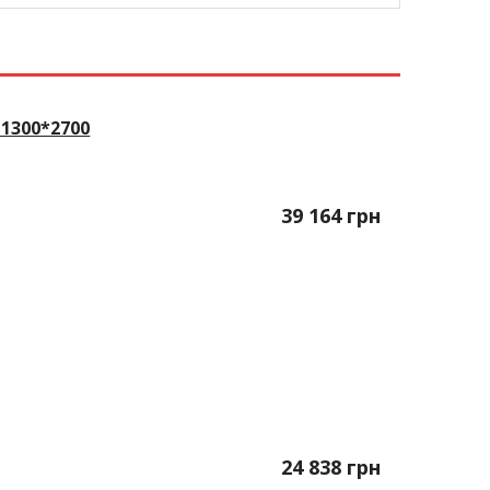
1300*2700
39 164
грн
24 838
грн