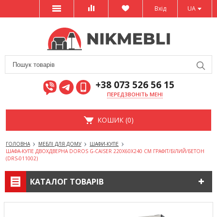
Вхід
UA
+38 073 526 56 15
ПЕРЕДЗВОНІТЬ МЕНІ
КОШИК (0)
ГОЛОВНА
МЕБЛІ ДЛЯ ДОМУ
ШАФИ-КУПЕ
ШАФА-КУПЕ ДВОХДВЕРНА DOROS G-CAISER 220Х60Х240 СМ ГРАФІТ/БІЛИЙ/БЕТОН
(DRS-011002)
КАТАЛОГ ТОВАРІВ