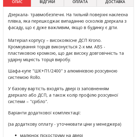
ОПИС
ВІДГУКИ
ОПЛАТА
ДОСТАВКА
Дзеркала- травмобезпечні. На тильній поверхні наклеєна
плівка, яка перешкоджає випаданню осколків дзеркала з
фасаду, що є дуже важливим, якщо в будинку є діти.
Матеріал корпусу – високоякісне ДСП Krono.
Кромкування торців виконується 2-х мм. ABS -
пластиковою кромкою, що дає високу довговічність та
ударну міцність торця виробу.
Шафа-купе "ШК+П1/2400" з алюмінієвою розсувною
системою Rollo.
У базову вартість входять двері із заповненням
дзеркало або ДСП, а також колір профілю розсувної
системи – "срібло".
Варіанти додаткової комплектації:
(за додаткову оплату - уточнювати ціни у менеджера)
малюнок піскоструму на двері