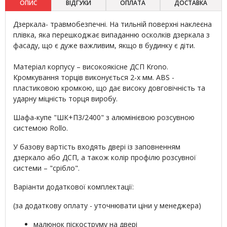
ОПИС
ВІДГУКИ
ОПЛАТА
ДОСТАВКА
Дзеркала- травмобезпечні. На тильній поверхні наклеєна
плівка, яка перешкоджає випаданню осколків дзеркала з
фасаду, що є дуже важливим, якщо в будинку є діти.
Матеріал корпусу – високоякісне ДСП Krono.
Кромкування торців виконується 2-х мм. ABS -
пластиковою кромкою, що дає високу довговічність та
ударну міцність торця виробу.
Шафа-купе "ШК+П3/2400" з алюмінієвою розсувною
системою Rollo.
У базову вартість входять двері із заповненням
дзеркало або ДСП, а також колір профілю розсувної
системи – "срібло".
Варіанти додаткової комплектації:
(за додаткову оплату - уточнювати ціни у менеджера)
малюнок піскоструму на двері