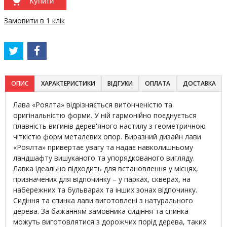
Купити
Замовити в 1 клік
ОПИС
ХАРАКТЕРИСТИКИ
ВІДГУКИ
ОПЛАТА
ДОСТАВКА
Лава «Роялта» відрізняється витонченістю та
оригінальністю форми. У ній гармонійно поєднується
плавність вигинів дерев'яного настилу з геометричною
чіткістю форм металевих опор. Виразний дизайн лави
«Роялта» привертає увагу та надає навколишньому
ландшафту вишуканого та упорядкованого вигляду.
Лавка ідеально підходить для встановлення у місцях,
призначених для відпочинку – у парках, скверах, на
набережних та бульварах та інших зонах відпочинку.
Сидіння та спинка лави виготовлені з натурального
дерева. За бажанням замовника сидіння та спинка
можуть виготовлятися з дорожчих порід дерева, таких