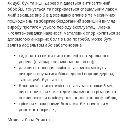
як дуб, бук та інші. Дерево піддається антисептичній
обробці, тонується та покривається спеціальним лаком,
який захищає виріб від зовнішніх впливів та механічних
пошкоджень та зберігає бездоганний зовнішній вигляд
виробу протягом усього періоду експлуатації. Лавка
«Роялта» завдяки наявності металевих опор кріпиться за
допомогою анкерних болтів і, за потреби, може бути
залита асфальтом або забетонована.
сидіння та спинка виготовлені з натурального
дерева (стандартне виконання - ясен);
для виготовлення сидіння та спинки можуть
використовуватися більш дорогі породи дерева,
такі як дуб, бук та інші;
боковини – високоякісна сталь завтовшки 8 мм,
виготовляються методом плазмового різання та
покриваються поліефірною порошковою фарбою;
кріпиться анкерними болтами, бетонується у
дорожнє покриття;
Модель: Лава Роялта