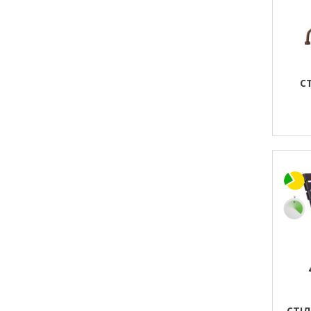
С
СТІ