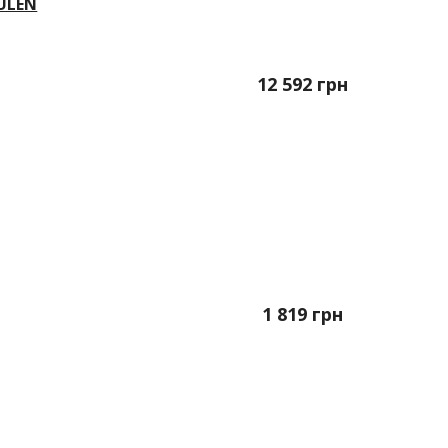
ULEN
12 592
грн
1 819
грн