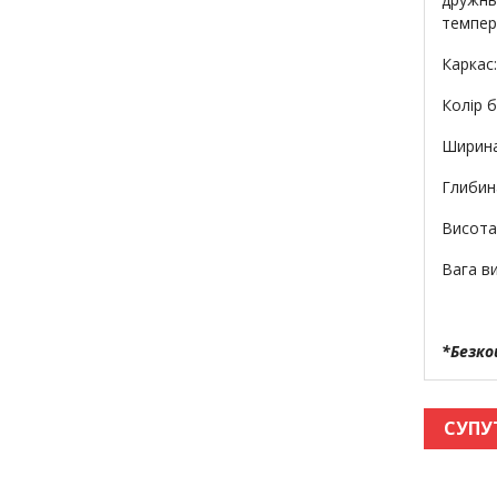
темпер
Каркас
Колір 
Ширина 
Глибина
Висота
Вага ви
*Безко
СУПУ