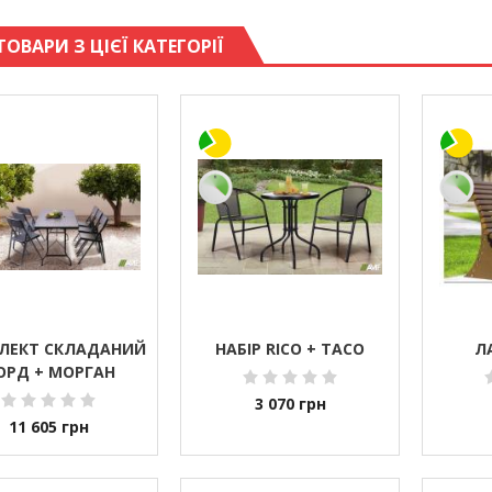
ТОВАРИ З ЦІЄЇ КАТЕГОРІЇ
ЛЕКТ СКЛАДАНИЙ
НАБІР RICO + TACO
Л
ОРД + МОРГАН
3 070
грн
11 605
грн