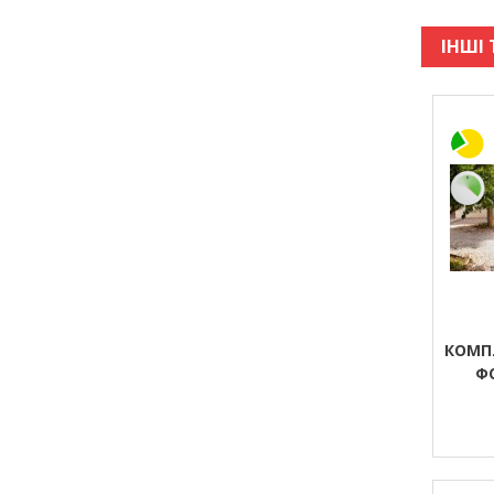
ІНШІ 
КОМП
Ф