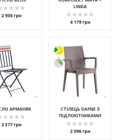
LINDA
2 936
грн
4 179
грн
СЛО АРМАНЯК
СТІЛЕЦЬ DAFNE З
ПІДЛОКІТНИКАМИ
2 377
грн
2 096
грн