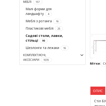
МЕБЛІ
157
Малі форми для
ландшафту
4
Меблі з ротанга
16
Пластикові меблі
25
Садові столи, лавки,
стільці
90
Шезлонги та лежаки
16
КОМПЛЕКТУЮЧІ,
АКСЕСУАРИ
1035
Мітки:
С
ОПИС
Стіл Б
дружнь