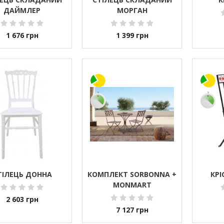
ДАЙМЛЕР
МОРГАН
1 676
грн
1 399
грн
ТІЛЕЦЬ ДОННА
КОМПЛЕКТ SORBONNA +
КРІ
MONMART
2 603
грн
7 127
грн