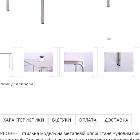
толик для тераси
ХАРАКТЕРИСТИКИ
ВІДГУКИ
ОПЛАТА
ДОСТАВКА
УРБОННЕ - стильна модель на металевій опорі стане чудовим прив
ої компанії. Сталева стільниця здатна витримувати величезні на