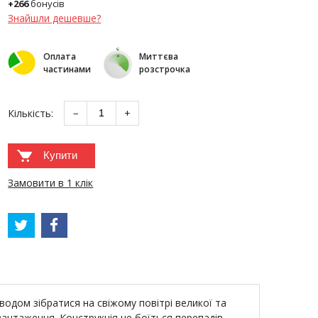
+266
бонусів
Знайшли дешевше?
Оплата
Миттєва
частинами
розстрочка
Кількість:
−
+
Купити
Замовити в 1 клік
одом зібратися на свіжому повітрі великої та
вантаження. Конструкція не боїться перепадів