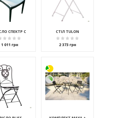
СЛО СПЕКТР С
СТІЛ TULON
1 011
грн
2 373
грн
РІСЛО BLISS
КОМПЛЕКТ MAYA +