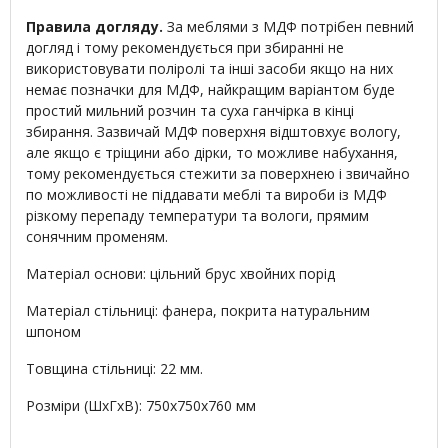
Правила догляду.
За меблями з МДФ потрібен певний
догляд і тому рекомендується при збиранні не
використовувати поліролі та інші засоби якщо на них
немає позначки для МДФ, найкращим варіантом буде
простий мильний розчин та суха ганчірка в кінці
збирання. Зазвичай МДФ поверхня відштовхує вологу,
але якщо є тріщини або дірки, то можливе набухання,
тому рекомендується стежити за поверхнею і звичайно
по можливості не піддавати меблі та вироби із МДФ
різкому перепаду температури та вологи, прямим
сонячним променям.
Матеріал основи: цільний брус хвойних порід
Матеріал стільниці: фанера, покрита натуральним
шпоном
Товщина стільниці: 22 мм.
Розміри (ШхГхВ): 750х750х760 мм