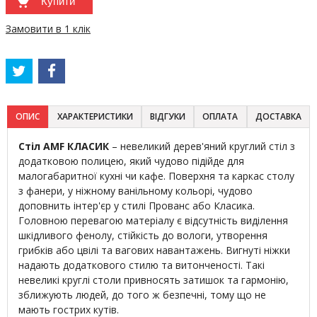
Купити
Замовити в 1 клік
ОПИС
ХАРАКТЕРИСТИКИ
ВІДГУКИ
ОПЛАТА
ДОСТАВКА
Стіл AMF КЛАСИК
– невеликий дерев'яний круглий стіл з
додатковою полицею, який чудово підійде для
малогабаритної кухні чи кафе. Поверхня та каркас столу
з фанери, у ніжному ванільному кольорі, чудово
доповнить інтер'єр у стилі Прованс або Класика.
Головною перевагою матеріалу є відсутність виділення
шкідливого фенолу, стійкість до вологи, утворення
грибків або цвілі та вагових навантажень. Вигнуті ніжки
надають додаткового стилю та витонченості. Такі
невеликі круглі столи привносять затишок та гармонію,
зближують людей, до того ж безпечні, тому що не
мають гострих кутів.