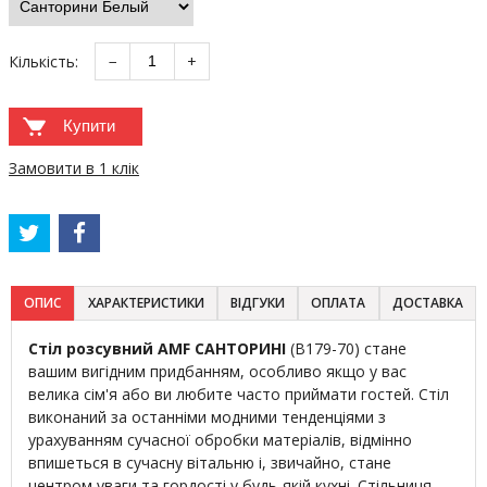
Кількість:
−
+
Купити
Замовити в 1 клік
ОПИС
ХАРАКТЕРИСТИКИ
ВІДГУКИ
ОПЛАТА
ДОСТАВКА
Стіл розсувний AMF САНТОРИНІ
(B179-70) стане
вашим вигідним придбанням, особливо якщо у вас
велика сім'я або ви любите часто приймати гостей. Стіл
виконаний за останніми модними тенденціями з
урахуванням сучасної обробки матеріалів, відмінно
впишеться в сучасну вітальню і, звичайно, стане
центром уваги та гордості у будь-якій кухні. Стільниця