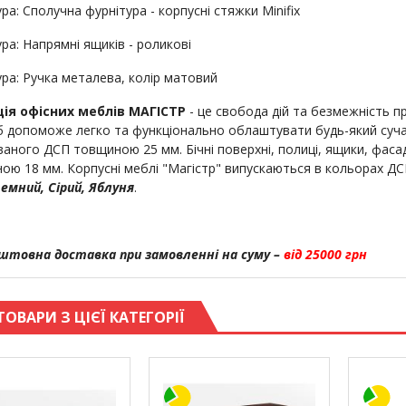
ра: Сполучна фурнітура - корпусні стяжки Minifix
ра: Напрямні ящиків - роликові
ура: Ручка металева, колір матовий
ія офісних меблів МАГІСТР
- це свобода дій та безмежність п
б допоможе легко та функціонально облаштувати будь-який сучас
ваного ДСП товщиною 25 мм. Бічні поверхні, полиці, ящики, фасад
ою 18 мм. Корпусні меблі "Магістр" випускаються в кольорах Д
темний, Сірий, Яблуня
.
штовна доставка при замовленні на суму –
від 25000 грн
ТОВАРИ З ЦІЄЇ КАТЕГОРІЇ