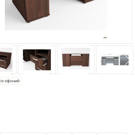
іл офісний