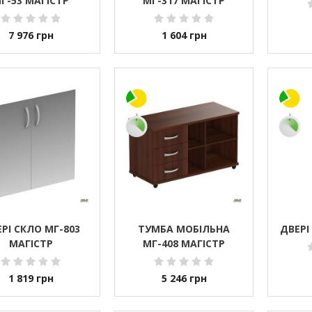
Г-53 МАГІСТР
МГ-317 МАГІСТР
7 976
грн
1 604
грн
РІ СКЛО МГ-803
ТУМБА МОБІЛЬНА
ДВЕРІ
МАГІСТР
МГ-408 МАГІСТР
1 819
грн
5 246
грн