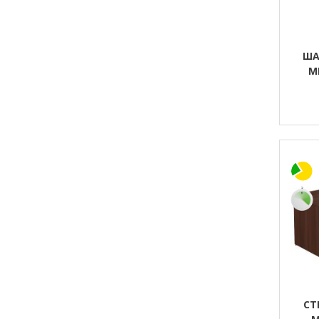
ША
М
СТ