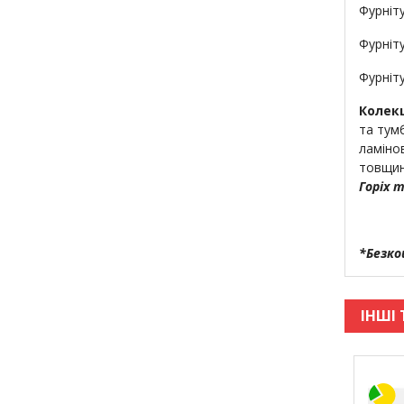
Фурніту
Фурніту
Фурніт
Колекц
та тум
ламіно
товщин
Горіх 
*Безко
ІНШІ 