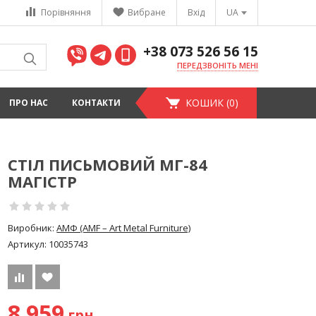
Порівняння
Вибране
Вхід
UA
+38 073 526 56 15
ПЕРЕДЗВОНІТЬ МЕНІ
КОШИК (0)
ПРО НАС
КОНТАКТИ
СТІЛ ПИСЬМОВИЙ МГ-84
МАГІСТР
Виробник:
АМФ (AMF – Art Metal Furniture)
Артикул:
10035743
8 959
грн