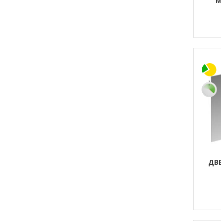
М
ДВЕ