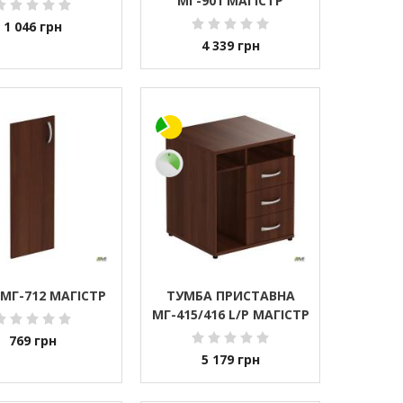
МГ-901 МАГІСТР
1 046
грн
4 339
грн
 МГ-712 МАГІСТР
ТУМБА ПРИСТАВНА
МГ-415/416 L/P МАГІСТР
769
грн
5 179
грн