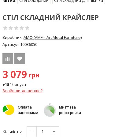
Мітки:
Стіл складаний
Стіл складний для пікніка
СТІЛ СКЛАДНИЙ КРАЙСЛЕР
Виробник:
АМФ (AMF – Art Metal Furniture)
Артикул:
10036050
3 079
грн
+154
бонуса
Знайшли дешевше?
Оплата
Миттєва
частинами
розстрочка
Кількість:
−
+