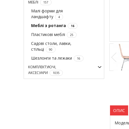
МЕБЛІ
157
Малі форми для
ландшафту
4
Меблі з ротанга
16
Пластикові меблі
25
Садові столи, лавки,
стільці
90
Шезлонги та лежаки
16
КОМПЛЕКТУЮЧІ,
АКСЕСУАРИ
1035
ОПИС
Модель