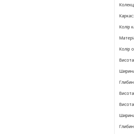
Колекці
Каркас
Колір к
Матері
Колір 
Висота
Ширина
Глибин
Висота 
Висота
Ширина
Глибин