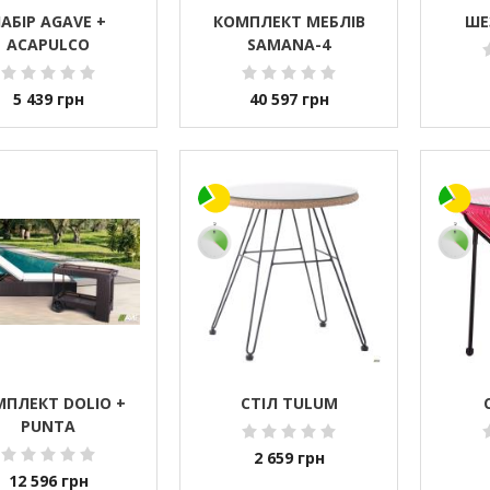
АБІР AGAVE +
КОМПЛЕКТ МЕБЛІВ
ШЕ
ACAPULCO
SAMANA-4
5 439
грн
40 597
грн
ПЛЕКТ DOLIO +
СТІЛ TULUM
PUNTA
2 659
грн
12 596
грн