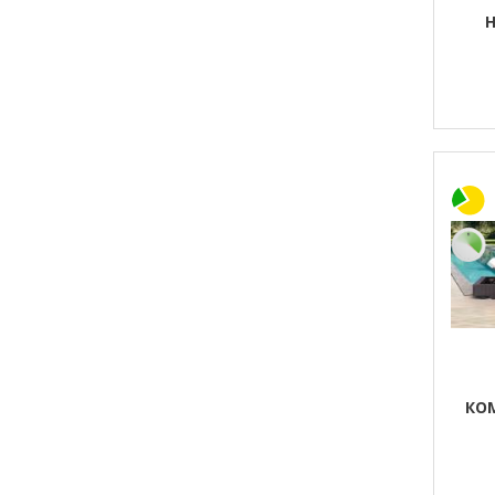
Н
КОМ