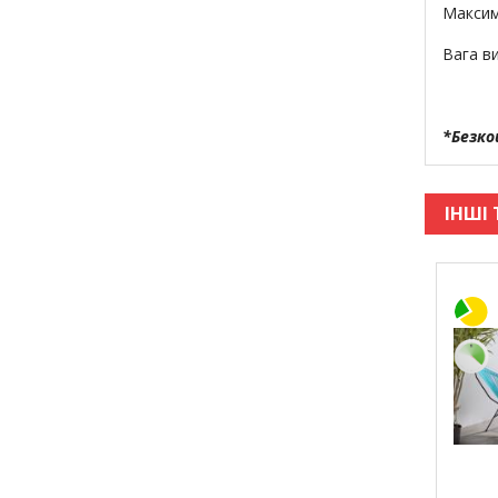
Максим
Вага ви
*Безко
ІНШІ 