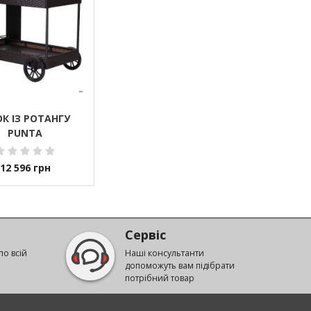
ОК ІЗ РОТАНГУ
PUNTA
12 596
грн
Сервіс
по всій
Наші консультанти
допоможуть вам підібрати
потрібний товар