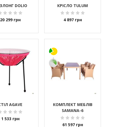
ЗЛОНГ DOLIO
КРІСЛО TULUM
20 299
грн
4 897
грн
СТІЛ AGAVE
КОМПЛЕКТ МЕБЛІВ
SAMANA-6
1 533
грн
61 597
грн