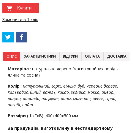
Купити
Замовити в 1 клік
ОПИС
ХАРАКТЕРИСТИКИ
ВІДГУКИ
ОПЛАТА
ДОСТАВКА
Матеріал
: натуральне дерево (масив хвойних порід -
ялина та сосна)
Колір
:
натуральний, горіх, вільха, дуб, червоне дерево,
кальвадос, білий, ваніль, какао, зефірка, мокко, айворі,
лагуна, лаванда, тиффані, лайм, магнолія, венге, сірий,
васабі, вайт
Розміри
(ШхГхВ): 400х400х500 мм
За продукцію, виготовлену в нестандартному