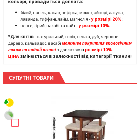
кольорі, провадиться доплата:
білий, ваніль, какао, зефірка, мокко, айворі, лагуна,
лаванда, тиффані, лайм, магнолія -
у розмірі 20%
;
венге, сірий, васабі та вайт -
у розмірі 10%
.
*Для квітів
- натуральний, горіх, вільха, дуб, червоне
дерево, кальвадос, васабі
можливе покриття екологічним
лаком на водній основі
з доплатою
в
розмірі 10%
.
ЦІНА
змінюється в залежності від категорії тканин!
СУПУТНІ ТОВАРИ