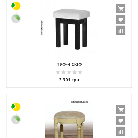
ПУФ-4 СКІФ
3 301
грн