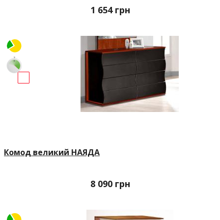
1 654
грн
Комод великий НАЯДА
8 090
грн