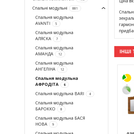
Ціна в
Спальні модульні
881
Спальн
Спальня модульна
зекрал
AVANTI
5
гармоні
придбат
Спальня модульна
АЛЯСКА
7
Спальня модульна
ІНШІ 
АМАНДА
12
Спальня модульна
АНГЕЛІНА
12
Спальня модульна
АФРОДІТА
6
Спальня модульна BARI
4
Спальня модульна
БАРОККО
8
Спальня модульна БАСЯ
НОВА
9
Спальня модульна
ДЗЕ