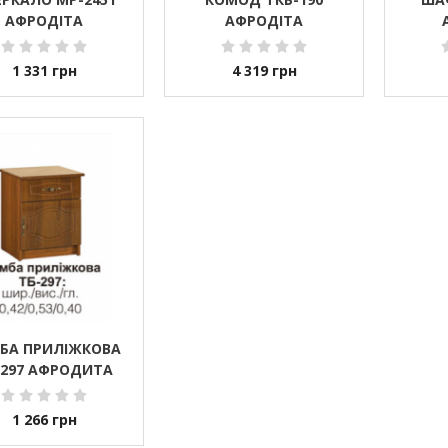
АФРОДІТА
АФРОДІТА
1 331
грн
4 319
грн
БА ПРИЛІЖКОВА
-297 АФРОДИТА
1 266
грн