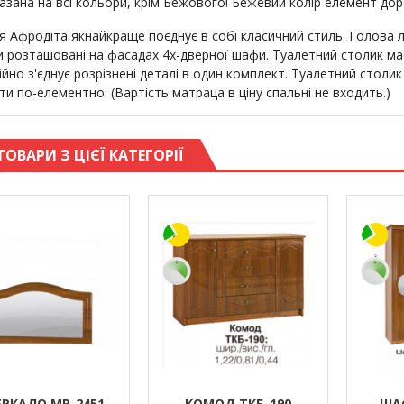
казана на всі кольори, крім Бежового! Бежевий колір елемент до
я Афродіта якнайкраще поєднує в собі класичний стиль. Голова 
и розташовані на фасадах 4х-дверної шафи. Туалетний столик ма
йно з'єднує розрізнені деталі в один комплект. Туалетний столик
и по-елементно. (Вартість матраца в ціну спальні не входить.)
ТОВАРИ З ЦІЄЇ КАТЕГОРІЇ
РКАЛО МР-2451
КОМОД ТКБ-190
ШАФ