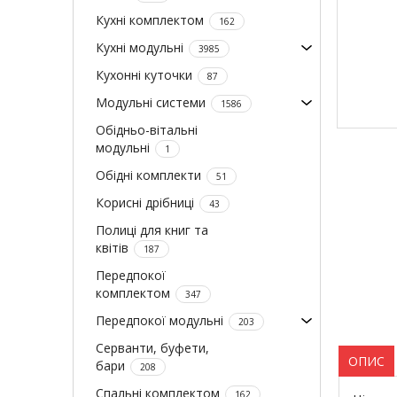
Кухні комплектом
162
Кухні модульні
3985
Кухонні куточки
87
Модульні системи
1586
Обідньо-вітальні
модульні
1
Обідні комплекти
51
Корисні дрібниці
43
Полиці для книг та
квітів
187
Передпокої
комплектом
347
Передпокої модульні
203
Серванти, буфети,
ОПИС
бари
208
Спальні комплектом
162