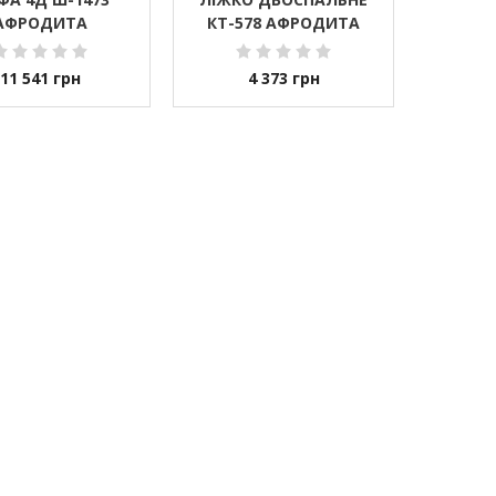
АФРОДИТА
КТ-578 АФРОДИТА
11 541
грн
4 373
грн