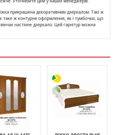
рожче. Уточнюйте ціни у наших менеджерів.
ліжка прикрашена декоративним дзеркалом. Такі ж
є таке ж контурне оформлення, як і тумбочки, що
 вінчає настінне дзеркало. Цей гарнітур можна
А 4Д Ш-1473
ЛІЖКО ДВОСПАЛЬНЕ