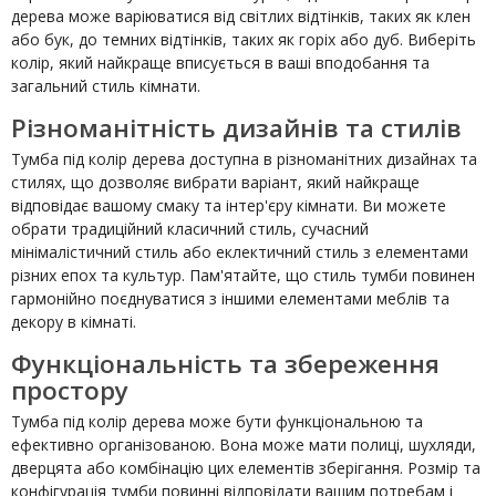
дерева може варіюватися від світлих відтінків, таких як клен
або бук, до темних відтінків, таких як горіх або дуб. Виберіть
колір, який найкраще вписується в ваші вподобання та
загальний стиль кімнати.
Різноманітність дизайнів та стилів
Тумба під колір дерева доступна в різноманітних дизайнах та
стилях, що дозволяє вибрати варіант, який найкраще
відповідає вашому смаку та інтер'єру кімнати. Ви можете
обрати традиційний класичний стиль, сучасний
мінімалістичний стиль або еклектичний стиль з елементами
різних епох та культур. Пам'ятайте, що стиль тумби повинен
гармонійно поєднуватися з іншими елементами меблів та
декору в кімнаті.
Функціональність та збереження
простору
Тумба під колір дерева може бути функціональною та
ефективно організованою. Вона може мати полиці, шухляди,
дверцята або комбінацію цих елементів зберігання. Розмір та
конфігурація тумби повинні відповідати вашим потребам і