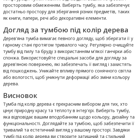
просторовим обмеженням. Виберіть тумбу, яка забезпечує
достатньо простору для зберігання різних предметів, таких
як книги, папери, речі або декоративні елементи.
Догляд за тумбою під колір дерева
Дерев'яна тумба вимагає певного догляду, щоб зберігати її у
гарному стані протягом тривалого часу. Регулярно очищуйте
тумбу від пилу та бруду з використанням м'якої ганчірки або
спонжа. Використовуйте спеціальні засоби для догляду за
дерев'яною поверхнею, які забезпечать її вигляд і захистять
від пошкоджень. Уникайте впливу прямого сонячного світла
або вологості, щоб уникнути деформації або зміни кольору
дерева.
Висновок
Тумба під колір дерева є прекрасним вибором для тих, хто
цінує природну красу та теплоту в інтер'єрі. Виберіть тумбу,
яка відповідає вашим вподобанням щодо кольору, дизайну та
функціональності. Доглядайте за тумбою, щоб забезпечити її
тривалий та естетичний вигляд у вашому просторі. Завдяки
тумбі під колір дерева ви створите затишний та стильний