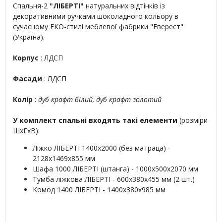
Спальня-2
"ЛІБЕРТІ"
натуральних відтінків із
декоративними ручками шоколадного кольору в
сучасному ЕКО-стилі меблевої фабрики "Еверест"
(Україна).
Корпус
: ЛДСП
Фасади
: ЛДСП
Колір
:
дуб крафт білий, дуб крафт золотий
У комплект спальні входять такі елементи
(розміри
ШхГхВ):
Ліжко ЛІБЕРТІ 1400х2000 (без матраца) -
2128х1469х855 мм
Шафа 1000 ЛІБЕРТІ (штанга) - 1000х500х2070 мм
Тумба ліжкова ЛІБЕРТІ - 600х380х455 мм (2 шт.)
Комод 1400 ЛІБЕРТІ - 1400х380х985 мм