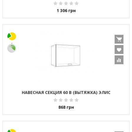
1 306
грн
НАВЕСНАЯ СЕКЦИЯ 60 В (ВЫТЯЖКА) ЭЛИС
868
грн