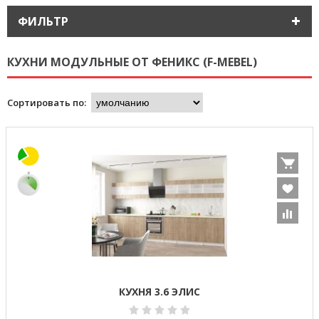
ФИЛЬТР
КУХНИ МОДУЛЬНЫЕ ОТ ФЕНИКС (F-MEBEL)
Сортировать по:
КУХНЯ 3.6 ЭЛИС