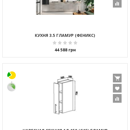
КУХНЯ 3.5 ГЛАМУР (ФЕНИКС)
44 588
грн