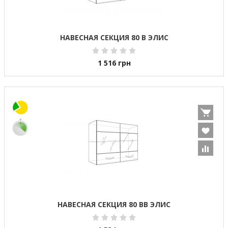
НАВЕСНАЯ СЕКЦИЯ 80 В ЭЛИС
1 516
грн
НАВЕСНАЯ СЕКЦИЯ 80 ВВ ЭЛИС