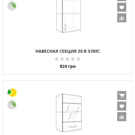
НАВЕСНАЯ СЕКЦИЯ 30 В ЭЛИС
824
грн