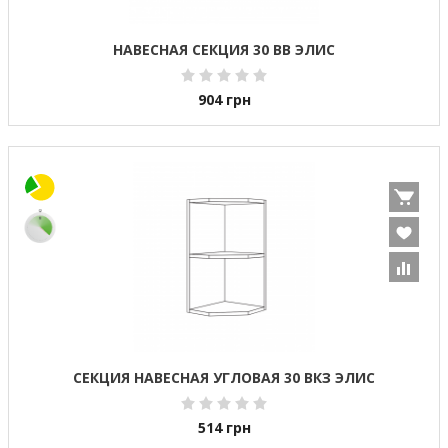
НАВЕСНАЯ СЕКЦИЯ 30 ВВ ЭЛИС
904
грн
СЕКЦИЯ НАВЕСНАЯ УГЛОВАЯ 30 ВКЗ ЭЛИС
514
грн