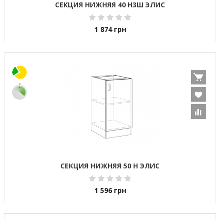
СЕКЦИЯ НИЖНЯЯ 40 Н3Ш ЭЛИС
1 874
грн
СЕКЦИЯ НИЖНЯЯ 50 Н ЭЛИС
1 596
грн