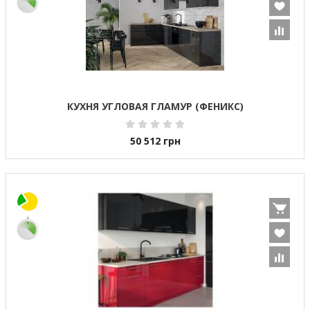
КУХНЯ УГЛОВАЯ ГЛАМУР (ФЕНИКС)
50 512
грн