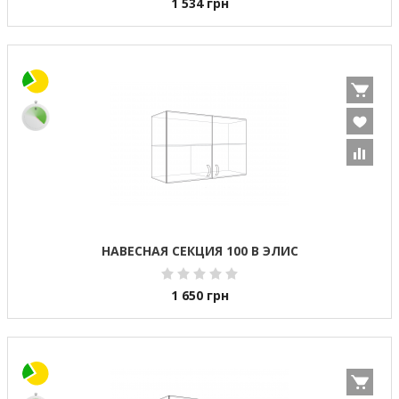
1 534
грн
НАВЕСНАЯ СЕКЦИЯ 100 В ЭЛИС
1 650
грн