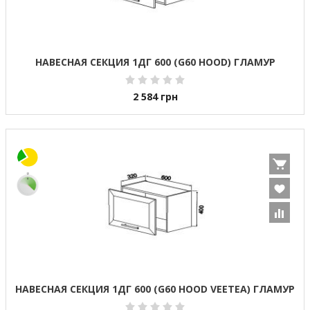
НАВЕСНАЯ СЕКЦИЯ 1ДГ 600 (G60 HOOD) ГЛАМУР
2 584
грн
НАВЕСНАЯ СЕКЦИЯ 1ДГ 600 (G60 HOOD VEETEA) ГЛАМУР