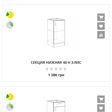
СЕКЦИЯ НИЖНЯЯ 40 Н ЭЛИС
1 380
грн