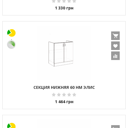
1 330
грн
СЕКЦИЯ НИЖНЯЯ 60 НМ ЭЛИС
1 464
грн