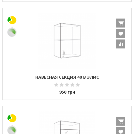
НАВЕСНАЯ СЕКЦИЯ 40 В ЭЛИС
950
грн