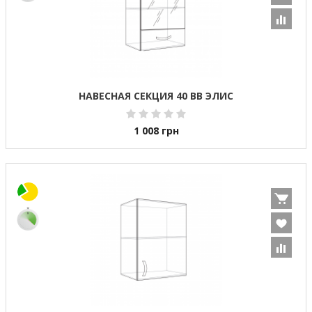
НАВЕСНАЯ СЕКЦИЯ 40 ВВ ЭЛИС
1 008
грн