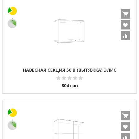
НАВЕСНАЯ СЕКЦИЯ 50 В (ВЫТЯЖКА) ЭЛИС
804
грн