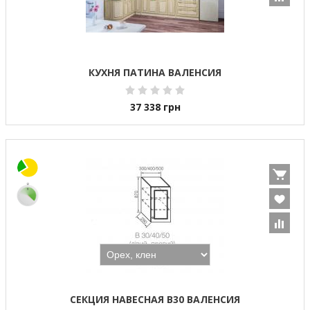
КУХНЯ ПАТИНА ВАЛЕНСИЯ
37 338
грн
СЕКЦИЯ НАВЕСНАЯ В30 ВАЛЕНСИЯ