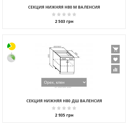
СЕКЦИЯ НИЖНЯЯ Н80 М ВАЛЕНСИЯ
2 503
грн
СЕКЦИЯ НИЖНЯЯ Н80 ДШ ВАЛЕНСИЯ
2 935
грн