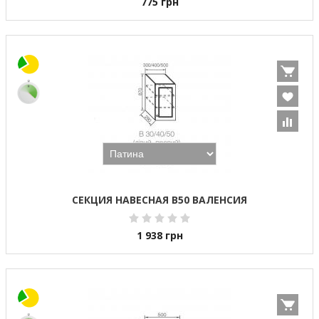
775
грн
СЕКЦИЯ НАВЕСНАЯ В50 ВАЛЕНСИЯ
1 938
грн