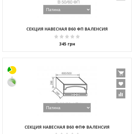
CЕКЦИЯ НАВЕСНАЯ В60 ФП ВАЛЕНСИЯ
345
грн
CЕКЦИЯ НАВЕСНАЯ В60 ФПФ ВАЛЕНСИЯ