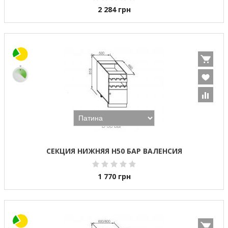
2 284
грн
СЕКЦИЯ НИЖНЯЯ Н50 БАР ВАЛЕНСИЯ
1 770
грн