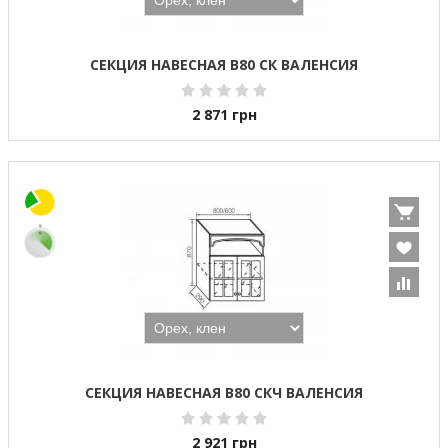
СЕКЦИЯ НАВЕСНАЯ В80 СК ВАЛЕНСИЯ
2 871
грн
СЕКЦИЯ НАВЕСНАЯ В80 СКЧ ВАЛЕНСИЯ
2 921
грн