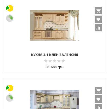
КУХНЯ 3.1 КЛЕН ВАЛЕНСИЯ
31 688
грн