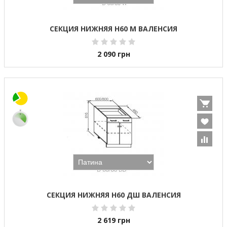
СЕКЦИЯ НИЖНЯЯ Н60 М ВАЛЕНСИЯ
2 090
грн
СЕКЦИЯ НИЖНЯЯ Н60 ДШ ВАЛЕНСИЯ
2 619
грн