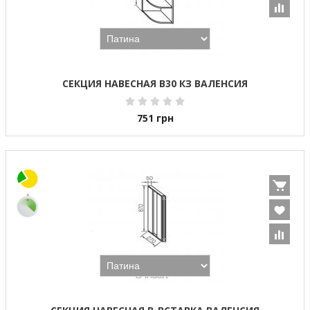
СЕКЦИЯ НАВЕСНАЯ В30 КЗ ВАЛЕНСИЯ
751
грн