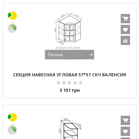
СЕКЦИЯ НАВЕСНАЯ УГЛОВАЯ 57*57 СКЧ ВАЛЕНСИЯ
3 151
грн