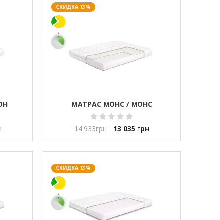
СКИДКА 13%
ОН
МАТРАС МОНС / МОНС
н
14 933
грн
13 035
грн
СКИДКА 13%