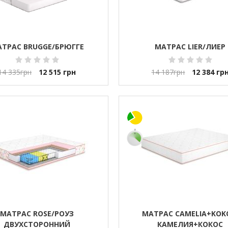
ТРАС BRUGGE/БРЮГГЕ
МАТРАС LIER/ЛИЕР
14 335
грн
12 515
грн
14 187
грн
12 384
гр
МАТРАС ROSE/РОУЗ
МАТРАС CAMELIA+KOK
ДВУХСТОРОННИЙ
КАМЕЛИЯ+КОКОС