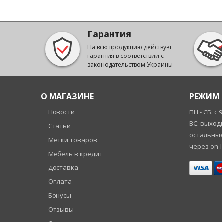
Evolution
Эко
Гарантия
Ortomed
На всю продукцию действует
гарантия в соответствии с
Шанс
законодательством Украины
ComFort
Denim
О МАГАЗИНЕ
РЕЖИМ 
Белсонно
Новости
ПН - СБ: с 
Arabeska
ВС: выход
Статьи
Freedom
остальные
Метки товаров
через on-l
City
Мебель в кредит
Day&Night
Доставка
Sleep&Fly Organic
Оплата
Бонусы
Take&Go
Отзывы
Sleep&Fly SF