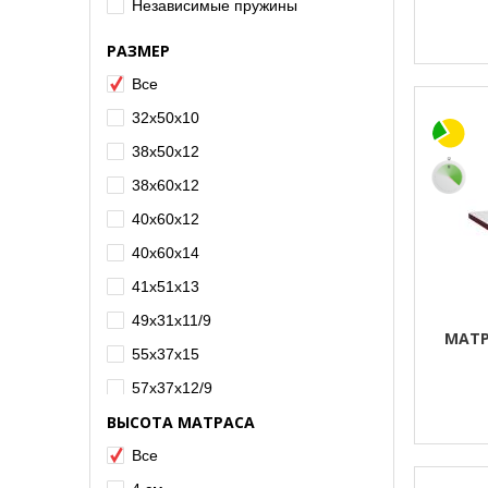
Независимые пружины
РАЗМЕР
Все
32x50x10
38x50x12
38x60x12
40x60x12
40x60x14
41x51x13
49x31x11/9
МАТР
55x37x15
57x37x12/9
ВЫСОТА МАТРАСА
60x30x8
60x120
Все