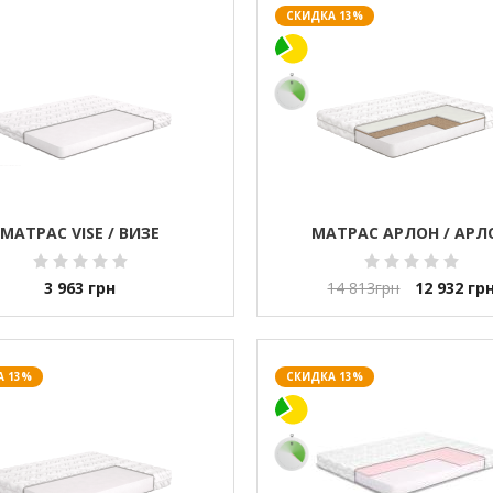
СКИДКА 13%
МАТРАС VISE / ВИЗЕ
МАТРАС АРЛОН / АРЛ
3 963
грн
14 813
грн
12 932
гр
А 13%
СКИДКА 13%