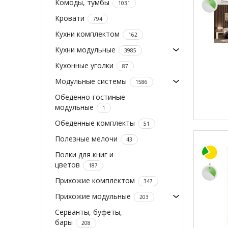
Комоды, тумбы
1031
Кровати
794
Кухни комплектом
162
Кухни модульные
3985
Кухонные уголки
87
Модульные системы
1586
Обеденно-гостиные
модульные
1
Обеденные комплекты
51
Полезные мелочи
43
Полки для книг и
цветов
187
Прихожие комплектом
347
Прихожие модульные
203
Серванты, буфеты,
бары
208