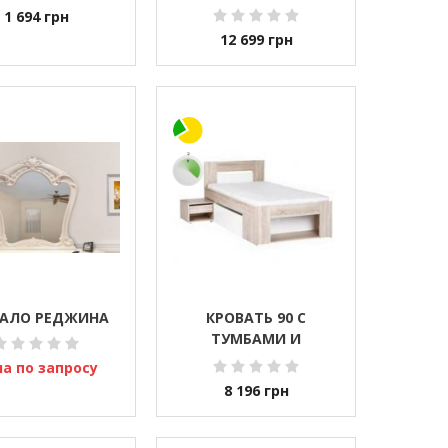
МЯГКОЙ СПИНКОЙ)
1 694
грн
ВИОЛА(VIOLA)
12 699
грн
КАЛО РЕДЖИНА
КРОВАТЬ 90 С
ТУМБАМИ И
ВЫДВИЖНЫМИ
а по запросу
ЯЩИКАМИ РИКО
8 196
грн