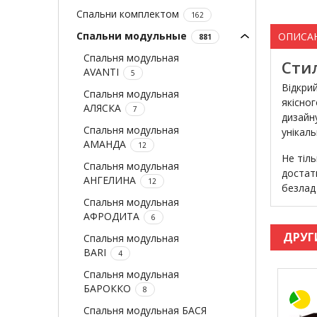
Спальни комплектом
162
Спальни модульные
ОПИСА
881
Спальня модульная
Сти
AVANTI
5
Відкри
Спальня модульная
якісно
АЛЯСКА
7
дизайн
Спальня модульная
унікаль
АМАНДА
12
Не тіл
Спальня модульная
достатн
АНГЕЛИНА
12
безлад 
Спальня модульная
АФРОДИТА
6
ДРУГ
Спальня модульная
BARI
4
Спальня модульная
БАРОККО
8
Спальня модульная БАСЯ