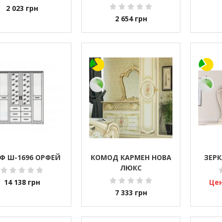
2 023
грн
2 654
грн
Ф Ш-1696 ОРФЕЙ
КОМОД КАРМЕН НОВА
ЗЕР
ЛЮКС
14 138
грн
Цен
7 333
грн