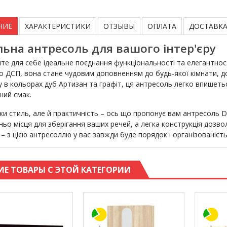
НИЕ
ХАРАКТЕРИСТИКИ
ОТЗЫВЫ
ОПЛАТА
ДОСТАВК
льна антресоль для вашого інтер'єру
йте для себе ідеальне поєднання функціональності та елегантнос
го ДСП, вона стане чудовим доповненням до будь-якої кімнати, д
у в кольорах дуб Артизан та графіт, ця антресоль легко впишетьс
ний смак.
ьки стиль, але й практичність – ось що пропонує вам антресоль 
ьо місця для зберігання ваших речей, а легка конструкція дозвол
– з цією антресоллю у вас завжди буде порядок і організованість
ИЕ ТОВАРЫ С ЭТОЙ КАТЕГОРИИ