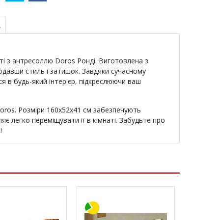
А
ті з антресоллю Doros Ронді. Виготовлена з
одавши стиль і затишок. Завдяки сучасному
я в будь-який інтер'єр, підкреслюючи ваш
Doros. Розміри 160х52х41 см забезпечують
яє легко переміщувати її в кімнаті. Забудьте про
!