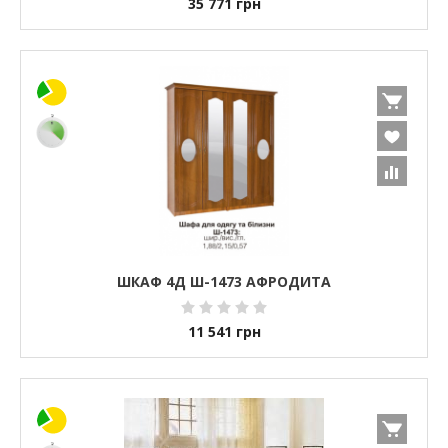
35 771
грн
ШКАФ 4Д Ш-1473 АФРОДИТА
11 541
грн