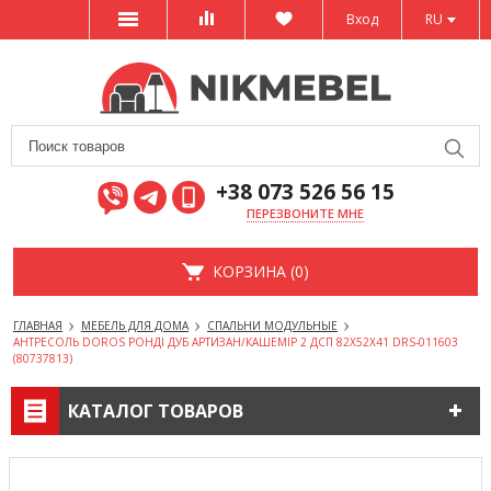
Вход
RU
+38 073 526 56 15
ПЕРЕЗВОНИТЕ МНЕ
КОРЗИНА (0)
ГЛАВНАЯ
МЕБЕЛЬ ДЛЯ ДОМА
СПАЛЬНИ МОДУЛЬНЫЕ
АНТРЕСОЛЬ DOROS РОНДІ ДУБ АРТИЗАН/КАШЕМІР 2 ДСП 82Х52Х41 DRS-011603
(80737813)
КАТАЛОГ ТОВАРОВ