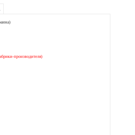
А
раина)
фабрики-производителя)