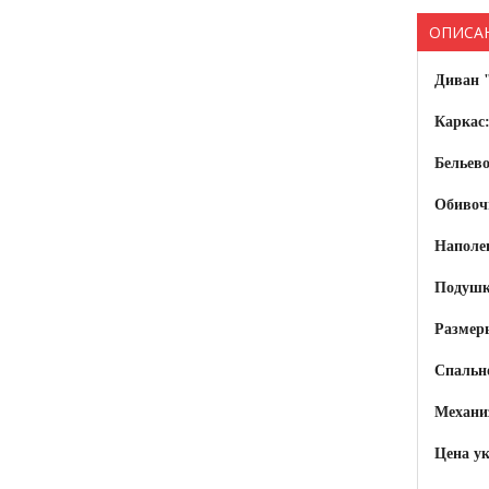
ОПИСА
Диван
Каркас
Бельево
Обивоч
Наполе
Подушк
Разме
Спально
Механи
Цена у