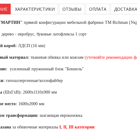
НИЕ
ХАРАКТЕРИСТИКИ
ОТЗЫВЫ
ОПЛАТА
ДОСТАВК
 "МАРТИН"
прямой конфигурации мебельной фабрики TM Richman (Ук
:
дерево - евробрус, буковые латофлексы 1 сорт
й короб:
ЛДСП (16 мм)
ный материал:
тканевая обивка или кожзам
(уточняйте рекомендации 
ние:
усиленный пружинный блок "Боннель"
и:
гипоаллергенные/холлофайбер
ры
(ШхГхВ)
:
2600х1110х900 мм
е место:
1600х2000 мм
зм трансформации:
шагающая еврокнижка
казана
за обивочные материалы
I, II, III категории