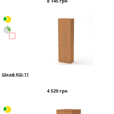
8 145
грн
Шкаф КШ-11
4 520
грн