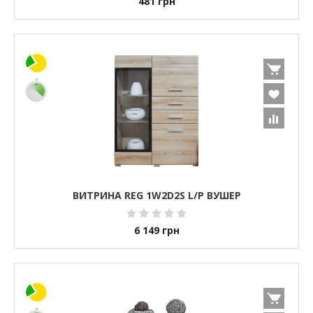
481
грн
ВИТРИНА REG 1W2D2S L/P ВУШЕР
6 149
грн