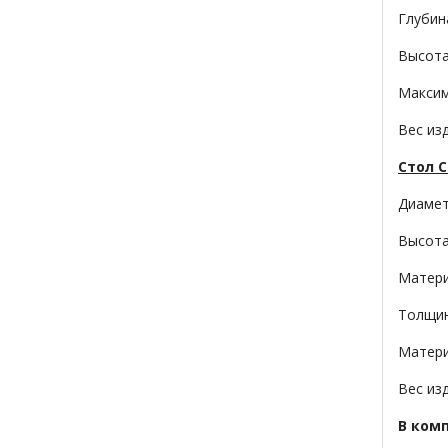
Глубин
Высота
Максим
Вес изд
Стол C
Диамет
Высота
Матери
Толщин
Матери
Вес изд
В ком