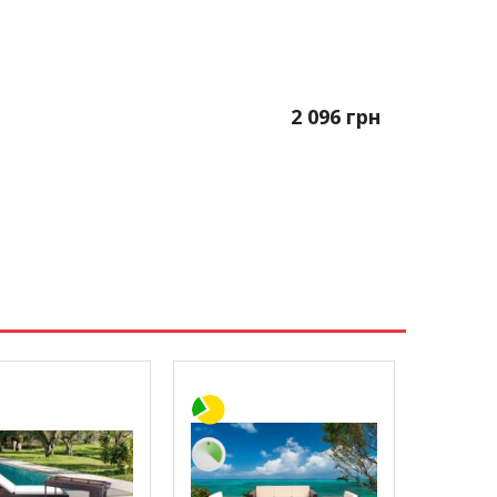
2 096
грн