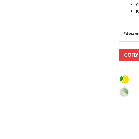
С
К
*Беспл
СОПУ